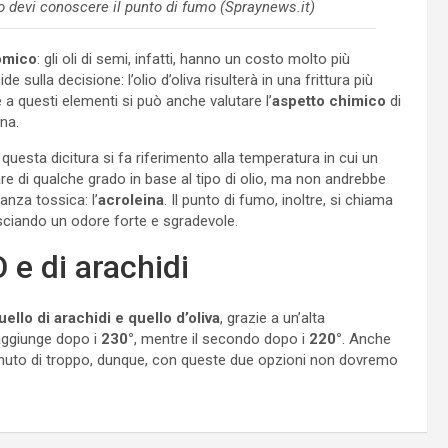
rlo devi conoscere il punto di fumo (Spraynews.it)
omico
: gli oli di semi, infatti, hanno un costo molto più
ide sulla decisione: l’olio d’oliva risulterà in una frittura più
e a questi elementi si può anche valutare l’
aspetto chimico
di
ana.
 questa dicitura si fa riferimento alla temperatura in cui un
are di qualche grado in base al tipo di olio, ma non andrebbe
nza tossica: l’
acroleina
. Il punto di fumo, inoltre, si chiama
ilasciando un odore forte e sgradevole.
O e di arachidi
ello di arachidi e quello d’oliva
, grazie a un’alta
raggiunge dopo i
230°
, mentre il secondo dopo i
220°
. Anche
minuto di troppo, dunque, con queste due opzioni non dovremo