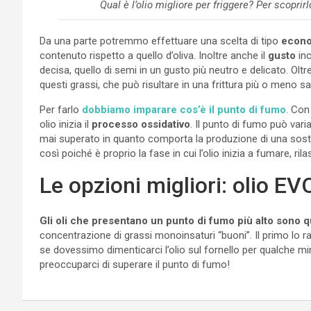
Qual è l’olio migliore per friggere? Per scopri
Da una parte potremmo effettuare una scelta di tipo
econ
contenuto rispetto a quello d’oliva. Inoltre anche il
gusto
inc
decisa, quello di semi in un gusto più neutro e delicato. Oltr
questi grassi, che può risultare in una frittura più o meno s
Per farlo
dobbiamo imparare cos’è il punto di fumo
. Con
olio inizia il
processo ossidativo
. Il punto di fumo può vari
mai superato in quanto comporta la produzione di una sosta
così poiché è proprio la fase in cui l’olio inizia a fumare, r
Le opzioni migliori: olio EV
Gli oli che presentano un punto di fumo più alto sono qu
concentrazione di grassi monoinsaturi “buoni”. Il primo lo 
se dovessimo dimenticarci l’olio sul fornello per qualche 
preoccuparci di superare il punto di fumo!