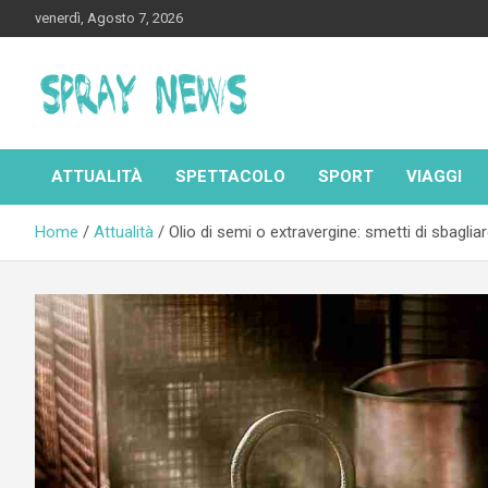
Skip
venerdì, Agosto 7, 2026
to
content
Spraynews.it
ATTUALITÀ
SPETTACOLO
SPORT
VIAGGI
Home
Attualità
Olio di semi o extravergine: smetti di sbaglia