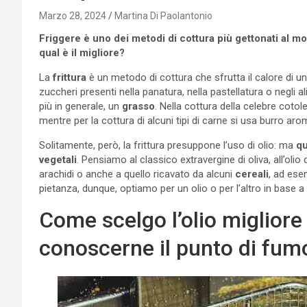
Marzo 28, 2024
Martina Di Paolantonio
Friggere è uno dei metodi di cottura più gettonati al mon
qual è il migliore?
La
frittura
è un metodo di cottura che sfrutta il calore di u
zuccheri presenti nella panatura, nella pastellatura o negli a
più in generale, un
grasso
. Nella cottura della celebre cotol
mentre per la cottura di alcuni tipi di carne si usa burro aro
Solitamente, però, la frittura presuppone l’uso di olio: ma
qu
vegetali
. Pensiamo al classico extravergine di oliva, all’olio 
arachidi o anche a quello ricavato da alcuni
cereali
, ad ese
pietanza, dunque, optiamo per un olio o per l’altro in base a v
Come scelgo l’olio migliore
conoscerne il punto di fum