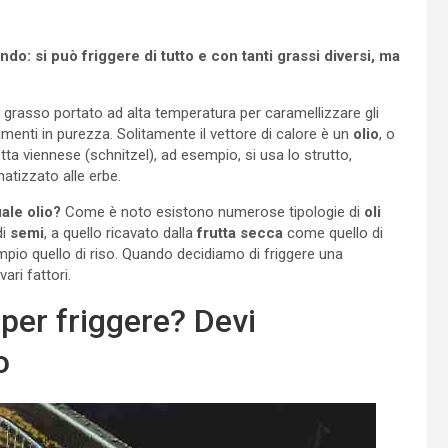
do: si può friggere di tutto e con tanti grassi diversi, ma
n grasso portato ad alta temperatura per caramellizzare gli
limenti in purezza. Solitamente il vettore di calore è un
olio
, o
etta viennese (schnitzel), ad esempio, si usa lo strutto,
matizzato alle erbe.
ale olio?
Come è noto esistono numerose tipologie di
oli
di
semi
, a quello ricavato dalla
frutta secca
come quello di
mpio quello di riso. Quando decidiamo di friggere una
ari fattori.
 per friggere? Devi
o