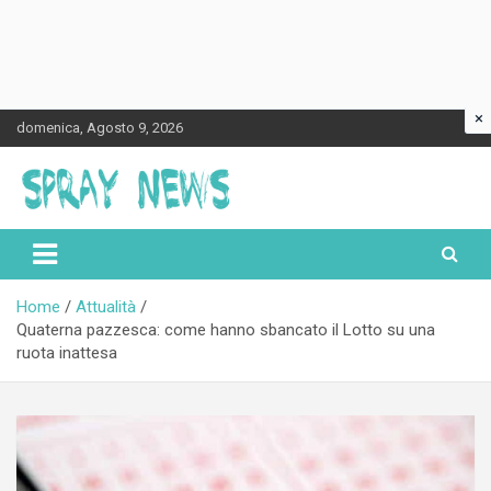
×
Skip
domenica, Agosto 9, 2026
to
content
Spraynews.it
Home
Attualità
Quaterna pazzesca: come hanno sbancato il Lotto su una
ruota inattesa