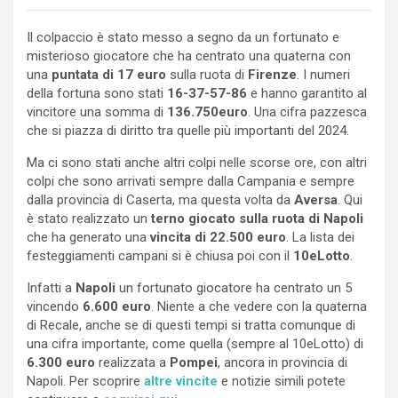
Il colpaccio è stato messo a segno da un fortunato e
misterioso giocatore che ha centrato una quaterna con
una
puntata di 17 euro
sulla ruota di
Firenze
. I numeri
della fortuna sono stati
16-37-57-86
e hanno garantito al
vincitore una somma di
136.750euro
. Una cifra pazzesca
che si piazza di diritto tra quelle più importanti del 2024.
Ma ci sono stati anche altri colpi nelle scorse ore, con altri
colpi che sono arrivati sempre dalla Campania e sempre
dalla provincia di Caserta, ma questa volta da
Aversa
. Qui
è stato realizzato un
terno giocato sulla ruota di Napoli
che ha generato una
vincita di 22.500 euro
. La lista dei
festeggiamenti campani si è chiusa poi con il
10eLotto
.
Infatti a
Napoli
un fortunato giocatore ha centrato un 5
vincendo
6.600 euro
. Niente a che vedere con la quaterna
di Recale, anche se di questi tempi si tratta comunque di
una cifra importante, come quella (sempre al 10eLotto) di
6.300 euro
realizzata a
Pompei
, ancora in provincia di
Napoli. Per scoprire
altre vincite
e notizie simili potete