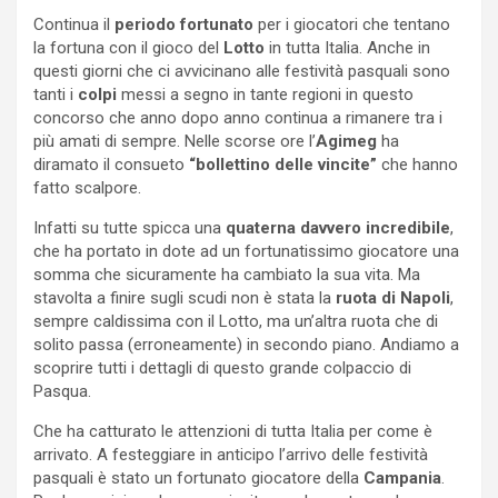
Continua il
periodo fortunato
per i giocatori che tentano
la fortuna con il gioco del
Lotto
in tutta Italia. Anche in
questi giorni che ci avvicinano alle festività pasquali sono
tanti i
colpi
messi a segno in tante regioni in questo
concorso che anno dopo anno continua a rimanere tra i
più amati di sempre. Nelle scorse ore l’
Agimeg
ha
diramato il consueto
“bollettino delle vincite”
che hanno
fatto scalpore.
Infatti su tutte spicca una
quaterna davvero incredibile
,
che ha portato in dote ad un fortunatissimo giocatore una
somma che sicuramente ha cambiato la sua vita. Ma
stavolta a finire sugli scudi non è stata la
ruota di Napoli
,
sempre caldissima con il Lotto, ma un’altra ruota che di
solito passa (erroneamente) in secondo piano. Andiamo a
scoprire tutti i dettagli di questo grande colpaccio di
Pasqua.
Che ha catturato le attenzioni di tutta Italia per come è
arrivato. A festeggiare in anticipo l’arrivo delle festività
pasquali è stato un fortunato giocatore della
Campania
.