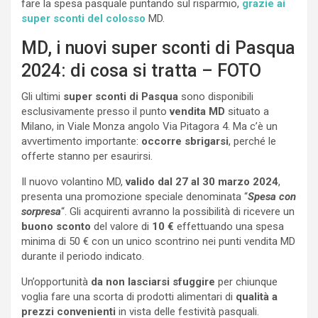
fare la spesa pasquale puntando sul risparmio,
grazie ai
super sconti del colosso
MD.
MD, i nuovi super sconti di Pasqua
2024: di cosa si tratta – FOTO
Gli ultimi
super sconti di Pasqua
sono disponibili
esclusivamente presso il punto
vendita MD
situato a
Milano, in Viale Monza angolo Via Pitagora 4. Ma c’è un
avvertimento importante:
occorre sbrigarsi
, perché le
offerte stanno per esaurirsi.
Il nuovo volantino MD,
valido dal 27 al 30 marzo 2024
,
presenta una promozione speciale denominata “
Spesa con
sorpresa
“. Gli acquirenti avranno la possibilità di ricevere un
buono sconto
del valore di
10 €
effettuando una spesa
minima di 50 € con un unico scontrino nei punti vendita MD
durante il periodo indicato.
Un’opportunità
da non lasciarsi sfuggire
per chiunque
voglia fare una scorta di prodotti alimentari di
qualità a
prezzi convenienti
in vista delle festività pasquali.