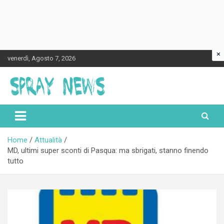
×
Skip
venerdì, Agosto 7, 2026
to
content
Spraynews.it
Home
Attualità
MD, ultimi super sconti di Pasqua: ma sbrigati, stanno finendo
tutto