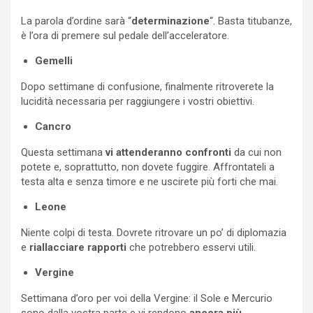
La parola d’ordine sarà “
determinazione
“. Basta titubanze,
è l’ora di premere sul pedale dell’acceleratore.
Gemelli
Dopo settimane di confusione, finalmente ritroverete la
lucidità necessaria per raggiungere i vostri obiettivi.
Cancro
Questa settimana
vi attenderanno confronti
da cui non
potete e, soprattutto, non dovete fuggire. Affrontateli a
testa alta e senza timore e ne uscirete più forti che mai.
Leone
Niente colpi di testa. Dovrete ritrovare un po’ di diplomazia
e
riallacciare rapporti
che potrebbero esservi utili.
Vergine
Settimana d’oro per voi della Vergine: il Sole e Mercurio
sono dalla vostra parte e vi rendono
ancora più