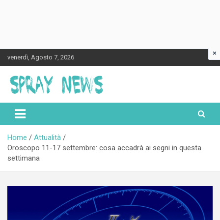
×
Skip
venerdì, Agosto 7, 2026
to
content
Spraynews.it
Home
Attualità
Oroscopo 11-17 settembre: cosa accadrà ai segni in questa
settimana