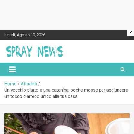
×
Skip
lunedì, Agosto 10, 2026
to
content
Spraynews.it
Home
Attualità
Un vecchio piatto e una catenina: poche mosse per aggiungere
un tocco d’arredo unico alla tua casa