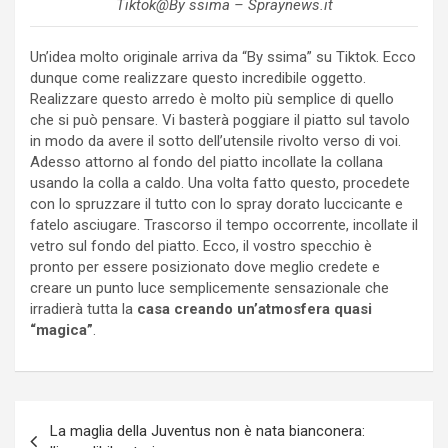
Tiktok@By ssima – Spraynews.it
Un’idea molto originale arriva da “By ssima” su Tiktok. Ecco
dunque come realizzare questo incredibile oggetto.
Realizzare questo arredo è molto più semplice di quello
che si può pensare. Vi basterà poggiare il piatto sul tavolo
in modo da avere il sotto dell’utensile rivolto verso di voi.
Adesso attorno al fondo del piatto incollate la collana
usando la colla a caldo. Una volta fatto questo, procedete
con lo spruzzare il tutto con lo spray dorato luccicante e
fatelo asciugare. Trascorso il tempo occorrente, incollate il
vetro sul fondo del piatto. Ecco, il vostro specchio è
pronto per essere posizionato dove meglio credete e
creare un punto luce semplicemente sensazionale che
irradierà tutta la
casa creando un’atmosfera quasi
“magica”
.
Navigazione
La maglia della Juventus non è nata bianconera:
articoli