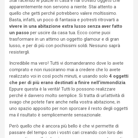
Stai facendo le pulizie in casa e hai trovato oggetti che
apparentemente non servono a niente. Stai attento a
quello che getti perché potrebbero valere moltissimo.
Basta, infatti, un poco di fantasia e potresti ritrovarti a
vivere in una abitazione extra lusso senza aver fatto
un passo
per uscire da casa tua. Ecco come puoi
trasformare in un attimo un oggetto glamour e di gran
lusso, e per di più con pochissimi soldi. Nessuno saprà
resistergli.
Incredibile ma vero! Tutti vi domanderanno dove lo avete
comprato e non riusciranno mai a credere che lo avete
realizzato voi in così pochi minuti, e usando solo
4 oggetti
che per di più erano destinati a finire nell’immondizia
.
Eppure questa è la verità! Tutti lo possono realizzare
perché è davvero molto semplice. Si tratta di un’attività di
svago che potete fare anche nella vostra abitazione, in
uno spazio apposito per non sporcare il resto degli oggetti
ma il risultato è semplicemente sensazionale.
Però quello che è ancora più bello è che vi permette di
passare del tempo con i vostri cari creando con loro dei