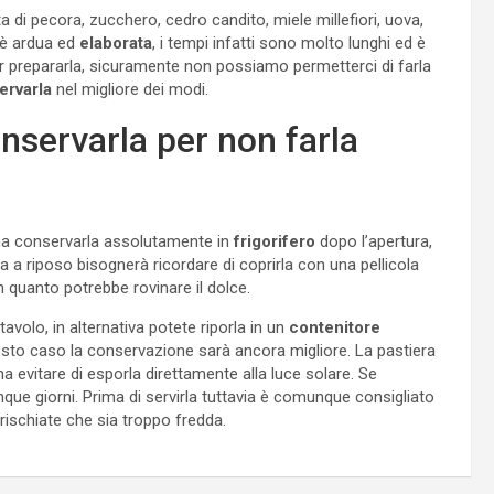
a di pecora, zucchero, cedro candito, miele millefiori, uova,
 è ardua ed
elaborata
, i tempi infatti sono molto lunghi ed è
per prepararla, sicuramente non possiamo permetterci di farla
ervarla
nel migliore dei modi.
nservarla per non farla
na conservarla assolutamente in
frigorifero
dopo l’apertura,
rla a riposo bisognerà ricordare di coprirla con una pellicola
in quanto potrebbe rovinare il dolce.
tavolo, in alternativa potete riporla in un
contenitore
uesto caso la conservazione sarà ancora migliore. La pastiera
a evitare di esporla direttamente alla luce solare. Se
e giorni. Prima di servirla tuttavia è comunque consigliato
i rischiate che sia troppo fredda.