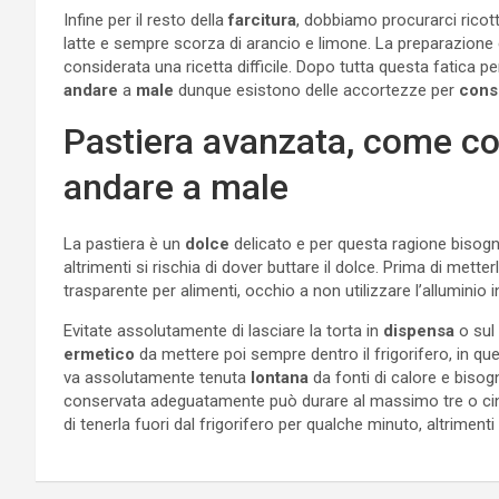
Infine per il resto della
farcitura
, dobbiamo procurarci ricott
latte e sempre scorza di arancio e limone. La preparazione
considerata una ricetta difficile. Dopo tutta questa fatica 
andare
a
male
dunque esistono delle accortezze per
cons
Pastiera avanzata, come co
andare a male
La pastiera è un
dolce
delicato e per questa ragione bisog
altrimenti si rischia di dover buttare il dolce. Prima di mette
trasparente per alimenti, occhio a non utilizzare l’alluminio 
Evitate assolutamente di lasciare la torta in
dispensa
o sul 
ermetico
da mettere poi sempre dentro il frigorifero, in q
va assolutamente tenuta
lontana
da fonti di calore e bisogn
conservata adeguatamente può durare al massimo tre o cinqu
di tenerla fuori dal frigorifero per qualche minuto, altriment