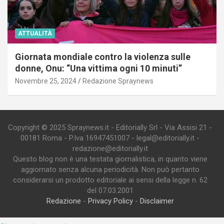
ATTUALITÀ
Giornata mondiale contro la violenza sulle
donne, Onu: “Una vittima ogni 10 minuti”
Novembre 25, 2024
Redazione Spraynews
Copyright © 2025 Spraynews.it - Editorially Srl - Via Assisi 21 -
00181 Roma - P.Iva 16947451007 - legal@editorially.it -
redazione@editorially.it
Questo blog non è una testata giornalistica, in quanto viene
aggiornato senza alcuna periodicità. Non può pertanto
considerarsi un prodotto editoriale ai sensi della legge n. 62
del 07.03.2001
Redazione
-
Privacy Policy
-
Disclaimer