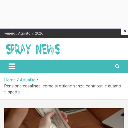
×
Skip
venerdì, Agosto 7, 2026
to
content
Spraynews.it
Home
Attualità
Pensione casalinga: come si ottiene senza contributi e quanto
ti spetta