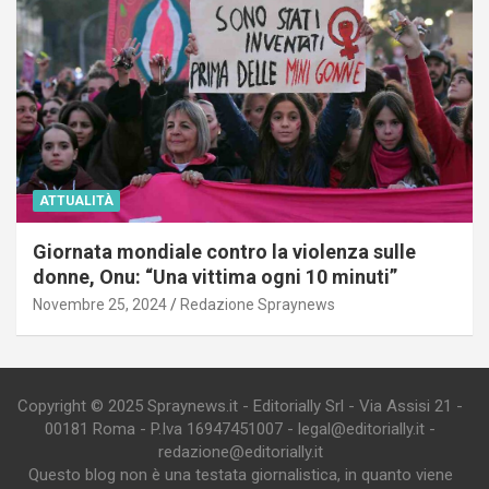
ATTUALITÀ
Giornata mondiale contro la violenza sulle
donne, Onu: “Una vittima ogni 10 minuti”
Novembre 25, 2024
Redazione Spraynews
Copyright © 2025 Spraynews.it - Editorially Srl - Via Assisi 21 -
00181 Roma - P.Iva 16947451007 - legal@editorially.it -
redazione@editorially.it
Questo blog non è una testata giornalistica, in quanto viene