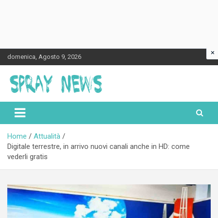
×
Skip
domenica, Agosto 9, 2026
to
content
Spraynews.it
Home
Attualità
Digitale terrestre, in arrivo nuovi canali anche in HD: come
vederli gratis