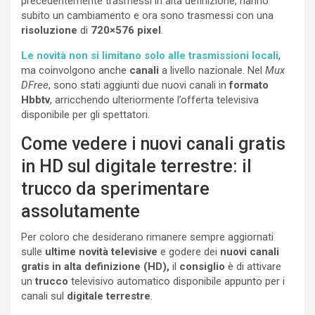
precedentemente trasmessi in alta definizione, hanno
subito un cambiamento e ora sono trasmessi con una
risoluzione
di
720×576 pixel
.
Le novità non si limitano solo alle trasmissioni locali
,
ma coinvolgono anche
canali
a livello nazionale. Nel
Mux
DFree
, sono stati aggiunti due nuovi canali in
formato
Hbbtv
, arricchendo ulteriormente l’offerta televisiva
disponibile per gli spettatori.
Come vedere i nuovi canali gratis
in HD sul digitale terrestre: il
trucco da sperimentare
assolutamente
Per coloro che desiderano rimanere sempre aggiornati
sulle
ultime novità televisive
e godere dei
nuovi canali
gratis in alta definizione (HD),
il
consiglio
è di attivare
un
trucco
televisivo automatico disponibile appunto per i
canali sul
digitale terrestre
.