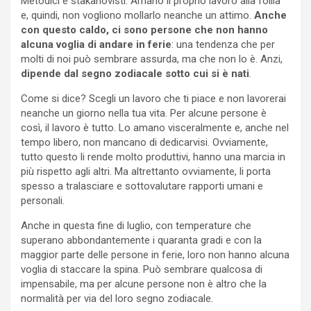
Metodici e stakanovisti. Amano il proprio lavoro alla follia
e, quindi, non vogliono mollarlo neanche un attimo.
Anche
con questo caldo, ci sono persone che non hanno
alcuna voglia di andare in ferie
: una tendenza che per
molti di noi può sembrare assurda, ma che non lo è. Anzi,
dipende dal segno zodiacale sotto cui si è nati
.
Come si dice? Scegli un lavoro che ti piace e non lavorerai
neanche un giorno nella tua vita. Per alcune persone è
così, il lavoro è tutto. Lo amano visceralmente e, anche nel
tempo libero, non mancano di dedicarvisi. Ovviamente,
tutto questo li rende molto produttivi, hanno una marcia in
più rispetto agli altri. Ma altrettanto ovviamente, li porta
spesso a tralasciare e sottovalutare rapporti umani e
personali.
Anche in questa fine di luglio, con temperature che
superano abbondantemente i quaranta gradi e con la
maggior parte delle persone in ferie, loro non hanno alcuna
voglia di staccare la spina. Può sembrare qualcosa di
impensabile, ma per alcune persone non è altro che la
normalità per via del loro segno zodiacale.