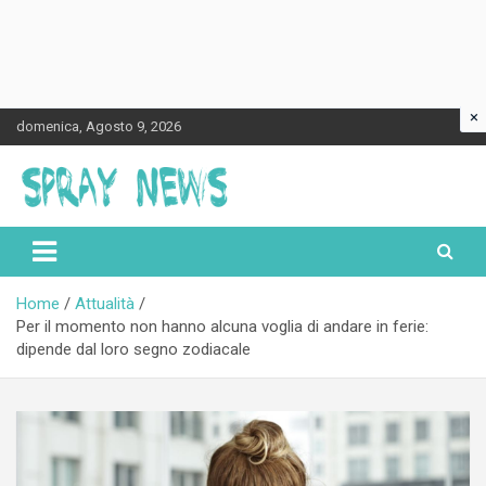
×
Skip
domenica, Agosto 9, 2026
to
content
Spraynews.it
Home
Attualità
Per il momento non hanno alcuna voglia di andare in ferie:
dipende dal loro segno zodiacale