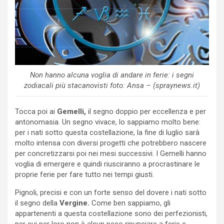
Non hanno alcuna voglia di andare in ferie: i segni
zodiacali più stacanovisti foto: Ansa – (spraynews.it)
Tocca poi ai
Gemelli,
il segno doppio per eccellenza e per
antonomasia. Un segno vivace, lo sappiamo molto bene:
per i nati sotto questa costellazione, la fine di luglio sarà
molto intensa con diversi progetti che potrebbero nascere
per concretizzarsi poi nei mesi successivi. I Gemelli hanno
voglia di emergere e quindi riusciranno a procrastinare le
proprie ferie per fare tutto nei tempi giusti.
Pignoli, precisi e con un forte senso del dovere i nati sotto
il segno della
Vergine.
Come ben sappiamo, gli
appartenenti a questa costellazione sono dei perfezionisti,
per cui per loro non è alcun peso rinunciare a ferie e