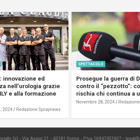
SPETTACOLO
c: innovazione ed
Prosegue la guerra di
a nell’urologia grazie
contro il “pezzotto”: c
ILY e alla formazione
rischia chi continua a 
Novembre 28, 2024
Redazione
, 2024
Redazione Spraynews
ially Srl - Via Assisi 21 - 00181 Roma - P.Iva 16947451007 - legal@edi