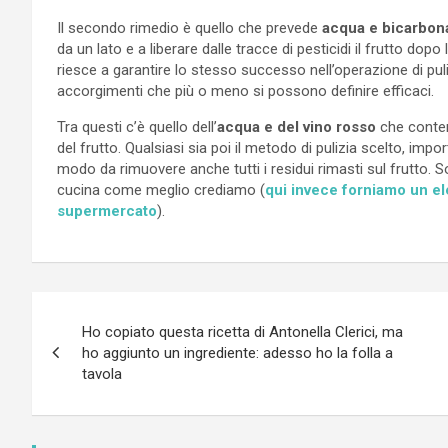
Il secondo rimedio è quello che prevede
acqua e bicarbona
da un lato e a liberare dalle tracce di pesticidi il frutto dopo 
riesce a garantire lo stesso successo nell’operazione di puli
accorgimenti che più o meno si possono definire efficaci.
Tra questi c’è quello dell’
acqua e del vino rosso
che conten
del frutto. Qualsiasi sia poi il metodo di pulizia scelto, imp
modo da rimuovere anche tutti i residui rimasti sul frutto. 
cucina come meglio crediamo (
qui invece forniamo un ele
supermercato
).
Navigazione
Ho copiato questa ricetta di Antonella Clerici, ma
articoli
ho aggiunto un ingrediente: adesso ho la folla a
tavola