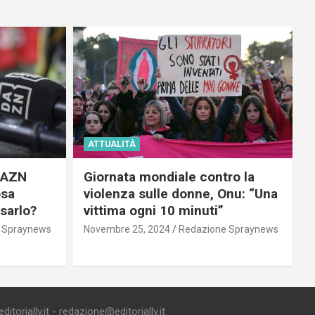
ATTUALITÀ
 DAZN
Giornata mondiale contro la
osa
violenza sulle donne, Onu: “Una
usarlo?
vittima ogni 10 minuti”
 Spraynews
Novembre 25, 2024
Redazione Spraynews
torially.it - redazione@editorially.it