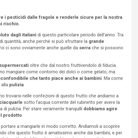
i pesticidi dalle fragole e renderle sicure per la nostra
i rischio.
luto dagli italiani
di questo particolare periodo dell’anno. Tra
andi quantità, anche perché si può sfruttare la
grande
. Poi ci sono ovviamente anche quelle da
serra
che si possono
supermercati
oltre che dal nostro fruttivendolo di fiducia.
sono mangiare come contorno dei dolci o come gelato, ma
nconfondibile che tanto piace anche ai bambini
. Ma come
 alla
pulizia
.
no trovarsi nelle confezioni di questo frutto che andiamo a
ciacquarle
sotto l’acqua corrente del rubinetto per avere la
i pulizia. Per stare veramente tranquilli
dobbiamo agire
el prodotto
.
o portare a mangiarle in modo corretto. Andiamoli a scoprire
do che questo frutto è amatissimo anche dai bambini, e per