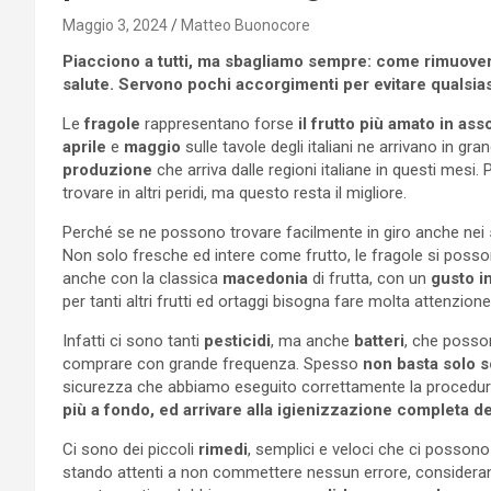
Maggio 3, 2024
Matteo Buonocore
Piacciono a tutti, ma sbagliamo sempre: come rimuovere 
salute. Servono pochi accorgimenti per evitare qualsias
Le
fragole
rappresentano forse
il frutto più amato in asso
aprile
e
maggio
sulle tavole degli italiani ne arrivano in gr
produzione
che arriva dalle regioni italiane in questi mesi
trovare in altri peridi, ma questo resta il migliore.
Perché se ne possono trovare facilmente in giro anche nei
Non solo fresche ed intere come frutto, le fragole si pos
anche con la classica
macedonia
di frutta, con un
gusto i
per tanti altri frutti ed ortaggi bisogna fare molta attenzione
Infatti ci sono tanti
pesticidi
, ma anche
batteri
, che posso
comprare con grande frequenza. Spesso
non basta solo s
sicurezza che abbiamo eseguito correttamente la procedura d
più a fondo, ed arrivare alla igienizzazione completa d
Ci sono dei piccoli
rimedi
, semplici e veloci che ci posson
stando attenti a non commettere nessun errore, consideran