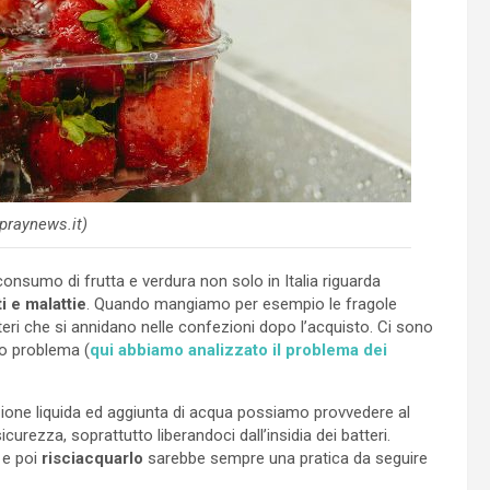
praynews.it)
onsumo di frutta e verdura non solo in Italia riguarda
i e malattie
. Quando mangiamo per esempio le fragole
teri che si annidano nelle confezioni dopo l’acquisto. Ci sono
to problema (
qui abbiamo analizzato il problema dei
zione liquida ed aggiunta di acqua possiamo provvedere al
curezza, soprattutto liberandoci dall’insidia dei batteri.
 e poi
risciacquarlo
sarebbe sempre una pratica da seguire