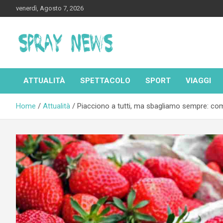
Skip
venerdì, Agosto 7, 2026
to
content
Spraynews.it
ATTUALITÀ
SPETTACOLO
SPORT
VIAGGI
Home
Attualità
Piacciono a tutti, ma sbagliamo sempre: come