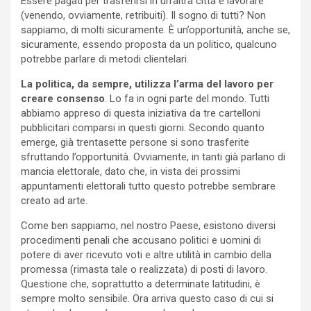
Essere pagati per trasferirsi in un’altra città e lavorare
(venendo, ovviamente, retribuiti). Il sogno di tutti? Non
sappiamo, di molti sicuramente. È un’opportunità, anche se,
sicuramente, essendo proposta da un politico, qualcuno
potrebbe parlare di metodi clientelari.
La politica, da sempre, utilizza l’arma del lavoro per
creare consenso
. Lo fa in ogni parte del mondo. Tutti
abbiamo appreso di questa iniziativa da tre cartelloni
pubblicitari comparsi in questi giorni. Secondo quanto
emerge, già trentasette persone si sono trasferite
sfruttando l’opportunità. Ovviamente, in tanti già parlano di
mancia elettorale, dato che, in vista dei prossimi
appuntamenti elettorali tutto questo potrebbe sembrare
creato ad arte.
Come ben sappiamo, nel nostro Paese, esistono diversi
procedimenti penali che accusano politici e uomini di
potere di aver ricevuto voti e altre utilità in cambio della
promessa (rimasta tale o realizzata) di posti di lavoro.
Questione che, soprattutto a determinate latitudini, è
sempre molto sensibile. Ora arriva questo caso di cui si