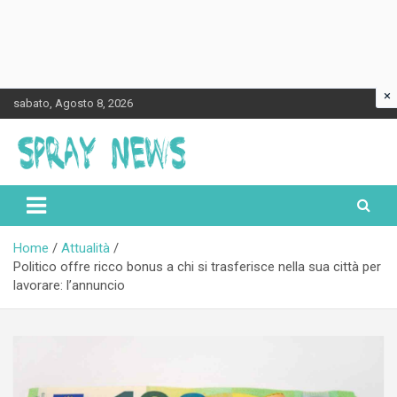
×
Skip
sabato, Agosto 8, 2026
to
content
Spraynews.it
Home
Attualità
Politico offre ricco bonus a chi si trasferisce nella sua città per
lavorare: l’annuncio