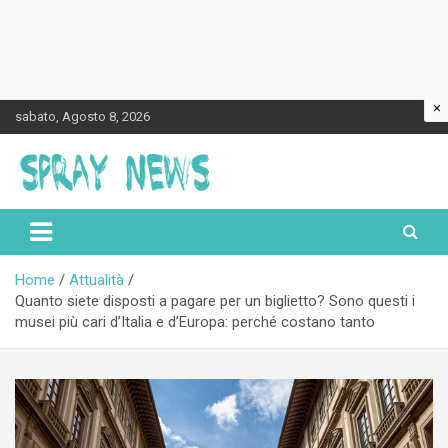
×
Skip
sabato, Agosto 8, 2026
to
content
Spraynews.it
Home
Attualità
Quanto siete disposti a pagare per un biglietto? Sono questi i
musei più cari d’Italia e d’Europa: perché costano tanto