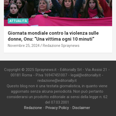
ATTUALITÀ
Giornata mondiale contro la violenza sulle
donne, Onu: “Una vittima ogni 10 minuti”
Novembre 25, 2024
Redazione Spraynews
Copyright © 2025 Spraynews.it - Editorially Srl - Via Assisi 21 -
00181 Roma - P.Iva 16947451007 - legal@editorially.it -
redazione@editorially.it
Questo blog non è una testata giornalistica, in quanto viene
aggiornato senza alcuna periodicità. Non può pertanto
considerarsi un prodotto editoriale ai sensi della legge n. 62
del 07.03.2001
Redazione
-
Privacy Policy
-
Disclaimer