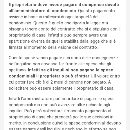
Il
proprietario deve invece pagare il compenso dovuto
all’amministratore di condominio
. Questo pagamento
avviene in base ai millesimi di ogni proprietà del
condominio. Questo è quello che riporta la legge ma
bisogna tenere conto del contratto che si è stipulato con il
proprietario di casa. Infatti si può sempre avere una
spartizione diversa da quella stabilita dalla legge che si è
firmata al momento della visione del contratto.
Queste spese vanno pagate e ci sono delle conseguenze
se l’inquilino non dovesse far fronte alle spese che gli
spettano.
Infatti se gli inquilini non pagano le spese
condominiali il proprietario può sfrattarli.
Il valore entro
cui poter fare ciò è di 2 mesi di canone non pagato. A
sollecitare può essere solamente il proprietario di casa.
Infatti l’amministratore può ricordare di pagare le spese
condominiali ma non può avanzare altre richieste agli
inquilini. Può però sollecitare il mancato pagamento al
proprietario di casa che prenderà poi le sue decisioni in
merito. In conclusione quindi le spese condominiali devono
essere pagate dagli inquilini e rischiano lo sfratto se non