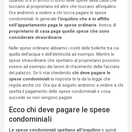
Quando si è in affitto ci sono delle spese della casa che
toccano al proprietario ed altre che toccano all’inquilino.
Ora andremo a vedere a chi tocca pagare le spese
condominiali. In generale
l’inquilino che è in affitto
nell’appartamento paga le spese ordinarie
. Invece,
il
proprietario di casa paga quelle spese che sono
considerate straordinarie
.
Nelle spese ordinarie abbiamo i costi delle bollette tra cui
quella dell’acqua e dell’elettricità ad esempio. Mentre le
spese straordinarie che spettano al proprietario possono
essere ad esempio dei lavori di rifacimento della facciata
del palazzo. Se ti stai chiedendo
chi deve pagare le
spese condominiali
la risposta te la da la legge che
regola anche ciò. Ora qui di seguito andremo a vedere a chi
spetta il pagamento delle spese condominiali e cosa
succede se non vengono pagate.
Ecco chi deve pagare le spese
condominiali
Le spese condominiali spettano all’inquilino
e quindi