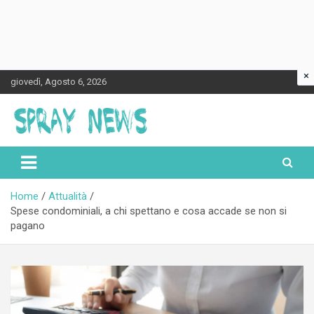
×
Skip
giovedì, Agosto 6, 2026
to
content
Spraynews.it
Home
Attualità
Spese condominiali, a chi spettano e cosa accade se non si
pagano