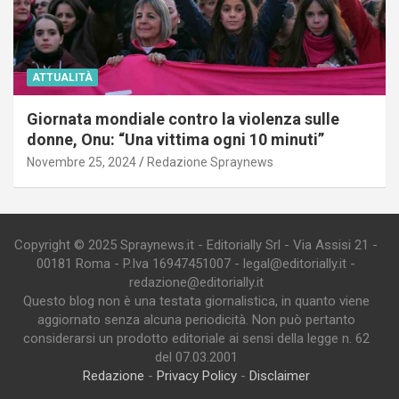
ATTUALITÀ
Giornata mondiale contro la violenza sulle
donne, Onu: “Una vittima ogni 10 minuti”
Novembre 25, 2024
Redazione Spraynews
Copyright © 2025 Spraynews.it - Editorially Srl - Via Assisi 21 -
00181 Roma - P.Iva 16947451007 - legal@editorially.it -
redazione@editorially.it
Questo blog non è una testata giornalistica, in quanto viene
aggiornato senza alcuna periodicità. Non può pertanto
considerarsi un prodotto editoriale ai sensi della legge n. 62
del 07.03.2001
Redazione
-
Privacy Policy
-
Disclaimer