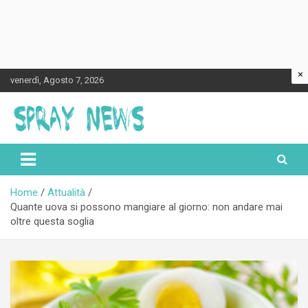
×
Skip
venerdì, Agosto 7, 2026
to
content
Spraynews.it
Home
Attualità
Quante uova si possono mangiare al giorno: non andare mai
oltre questa soglia