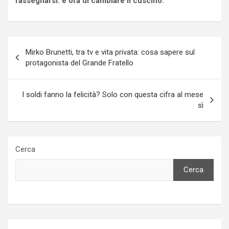
rassegnarsi: è ora di cambiare il cuscino.
Navigazione
Mirko Brunetti, tra tv e vita privata: cosa sapere sul
articoli
protagonista del Grande Fratello
I soldi fanno la felicità? Solo con questa cifra al mese
sì
Cerca
Cerca