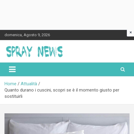
×
Skip
domenica, Agosto 9, 2026
to
content
Spraynews.it
Home
Attualità
Quanto durano i cuscini, scopri se è il momento giusto per
sostituirli