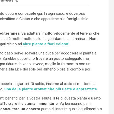
praynews.it)
tito oppure conoscete già. In ogni caso, è doveroso
entifico è Cistus e che appartiene alla famiglia delle
editerranea
. Sa adattarsi molto velocemente al terreno che
iche ed è molto molto bello da guardare e da ammirare. Non
agari vicino ad
altre piante e fiori colorati
.
imo caso serve scavare una buca per accogliere la pianta e
nte. Sarebbe opportuno trovare un posto soleggiato ma
gna ridurre. In vaso, invece, meglio la terracotta con un
rla alla luce del sole per almeno 6 ore al giorno e poi
bellire i giardini. Di solito, insieme al cisto si mettono la
no,
una delle piante aromatiche più usate e apprezzate
.
i benefici per la vostra salute. Il
tè
di questa pianta è usato
rafforzare il sistema immunitario
. Va benissimo per il
e
consultare un esperto
prima di inserire qualsiasi alimento o