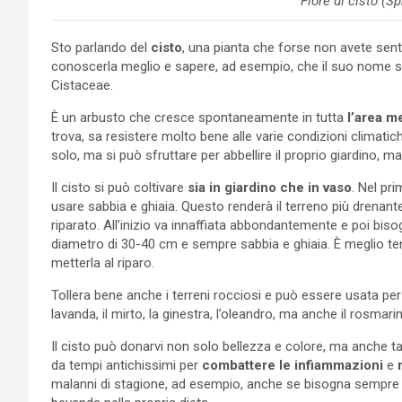
Fiore di cisto (S
Sto parlando del
cisto
, una pianta che forse non avete sen
conoscerla meglio e sapere, ad esempio, che il suo nome sci
Cistaceae.
È un arbusto che cresce spontaneamente in tutta
l’area m
trova, sa resistere molto bene alle varie condizioni climat
solo, ma si può sfruttare per abbellire il proprio giardino, m
Il cisto si può coltivare
sia in giardino che in vaso
. Nel pr
usare sabbia e ghiaia. Questo renderà il terreno più drena
riparato. All’inizio va innaffiata abbondantemente e poi biso
diametro di 30-40 cm e sempre sabbia e ghiaia. È meglio tene
metterla al riparo.
Tollera bene anche i terreni rocciosi e può essere usata per ab
lavanda, il mirto, la ginestra, l’oleandro, ma anche il rosmari
Il cisto può donarvi non solo bellezza e colore, ma anche tant
da tempi antichissimi per
combattere le infiammazioni
e
malanni di stagione, ad esempio, anche se bisogna sempr