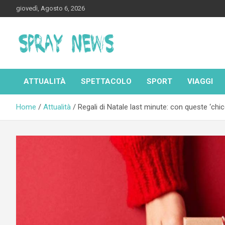
Skip
giovedì, Agosto 6, 2026
to
content
Spraynews.it
ATTUALITÀ
SPETTACOLO
SPORT
VIAGGI
Home
Attualità
Regali di Natale last minute: con queste ‘chi