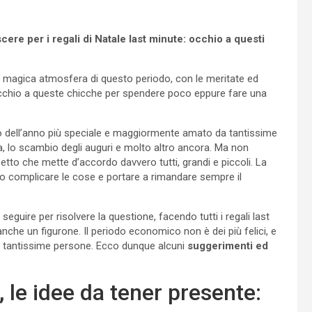
re per i regali di Natale last minute: occhio a questi
la magica atmosfera di questo periodo, con le meritate ed
, occhio a queste chicche per spendere poco eppure fare una
iodo dell’anno più speciale e maggiormente amato da tantissime
ia, lo scambio degli auguri e molto altro ancora. Ma non
etto che mette d’accordo davvero tutti, grandi e piccoli. La
sono complicare le cose e portare a rimandare sempre il
guire per risolvere la questione, facendo tutti i regali last
che un figurone. Il periodo economico non è dei più felici, e
a tantissime persone. Ecco dunque alcuni
suggerimenti ed
, le idee da tener presente: