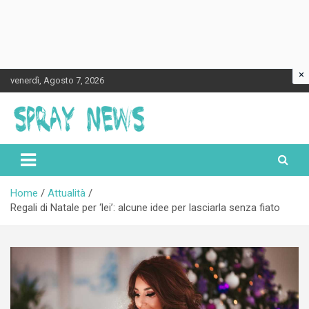
×
Skip
venerdì, Agosto 7, 2026
to
content
Spraynews.it
Home
Attualità
Regali di Natale per ‘lei’: alcune idee per lasciarla senza fiato