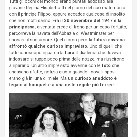
Tutti gli occhi del mondo erano puntati addosso alla
giovane Regina Elisabetta II nel giorno del suo matrimonio
con il principe Filippo, eppure accadde qualcosa di insolito
che non molti sanno. Era
il 20 novembre del 1947 e la
principessa,
diventata erede al trono per un caso fortuito,
percorreva la navata dell’Abbazia di Westminster per
sposare il suo amore. Quel giorno però
la futura sovrana
affrontò qualche curioso imprevisto.
Uno di quelli che
tutti conoscono riguarda la
tiara
: il diadema che doveva
indossare si ruppe poco prima delle nozze, ma riuscirono
a ripararlo. Un altro imprevisto avvenne con le
foto
che
andavano rifatte, notizia giunta quando i novelli sposi
erano già in luna di miele. Ma
un curioso aneddoto è
legato al bouquet e a una delle regole più ferree.