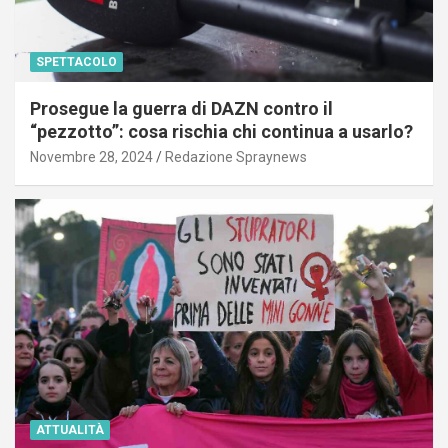
SPETTACOLO
Prosegue la guerra di DAZN contro il
“pezzotto”: cosa rischia chi continua a usarlo?
Novembre 28, 2024
Redazione Spraynews
ATTUALITÀ