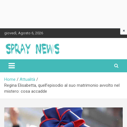
×
Skip
giovedì, Agosto 6, 2026
to
content
Spraynews.it
Home
Attualità
Regina Elisabetta, quell’episodio al suo matrimonio avvolto nel
mistero: cosa accadde