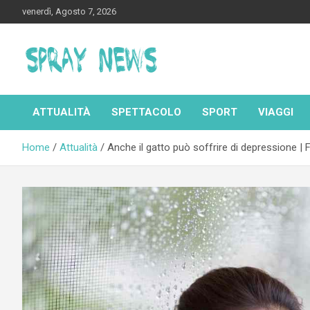
Skip
venerdì, Agosto 7, 2026
to
content
Spraynews.it
ATTUALITÀ
SPETTACOLO
SPORT
VIAGGI
Home
Attualità
Anche il gatto può soffrire di depressione | 