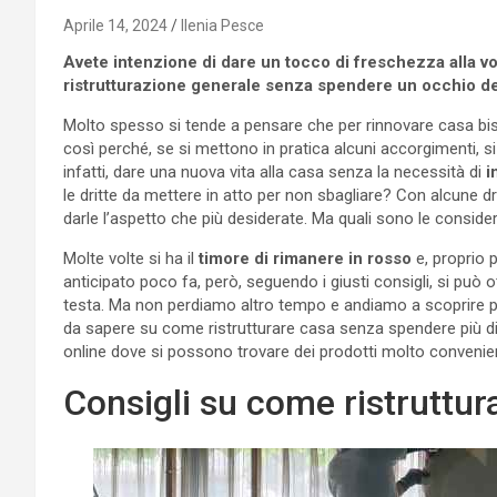
Aprile 14, 2024
Ilenia Pesce
Avete intenzione di dare un tocco di freschezza alla v
ristrutturazione generale senza spendere un occhio del
Molto spesso si tende a pensare che per rinnovare casa biso
così perché, se si mettono in pratica alcuni accorgimenti, s
infatti, dare una nuova vita alla casa senza la necessità di
i
le dritte da mettere in atto per non sbagliare? Con alcune dri
darle l’aspetto che più desiderate. Ma quali sono le conside
Molte volte si ha il
timore di rimanere in rosso
e, proprio 
anticipato poco fa, però, seguendo i giusti consigli, si può
testa. Ma non perdiamo altro tempo e andiamo a scoprire più
da sapere su come ristrutturare casa senza spendere più di
online dove si possono trovare dei prodotti molto convenie
Consigli su come ristruttur