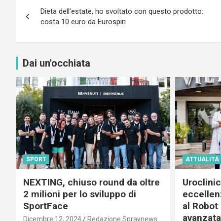
Navigazione
Dieta dell’estate, ho svoltato con questo prodotto:
articoli
costa 10 euro da Eurospin
Dai un'occhiata
SPORT
ATTUALITÀ
NEXTING, chiuso round da oltre
Uroclini
2 milioni per lo sviluppo di
eccellenz
SportFace
al Robot 
avanzata
Dicembre 12, 2024
Redazione Spraynews