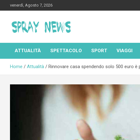
Skip
venerdì, Agosto 7, 2026
to
content
Spraynews.it
ATTUALITÀ
SPETTACOLO
SPORT
VIAGGI
Home
Attualità
Rinnovare casa spendendo solo 500 euro è p