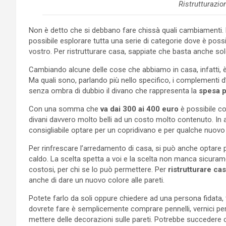
Ristrutturazio
Non è detto che si debbano fare chissà quali cambiamenti.
possibile esplorare tutta una serie di categorie dove è poss
vostro. Per ristrutturare casa, sappiate che basta anche so
Cambiando alcune delle cose che abbiamo in casa, infatti, è
Ma quali sono, parlando più nello specifico, i complementi 
senza ombra di dubbio il divano che rappresenta la
spesa p
Con una somma che
va dai 300 ai 400 euro
è possibile c
divani davvero molto belli ad un costo molto contenuto. In 
consigliabile optare per un copridivano e per qualche nuovo 
Per rinfrescare l’arredamento di casa, si può anche optare 
caldo. La scelta spetta a voi e la scelta non manca sicura
costosi, per chi se lo può permettere. Per
ristrutturare ca
anche di dare un nuovo colore alle pareti.
Potete farlo da soli oppure chiedere ad una persona fidata,
dovrete fare è semplicemente comprare pennelli, vernici pe
mettere delle decorazioni sulle pareti. Potrebbe succedere