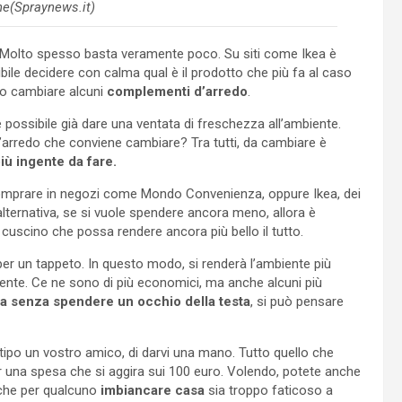
ne(Spraynews.it)
 Molto spesso basta veramente poco. Su siti come Ikea è
ibile decidere con calma qual è il prodotto che più fa al caso
lo cambiare alcuni
complementi d’arredo
.
 possibile già dare una ventata di freschezza all’ambiente.
d’arredo che conviene cambiare? Tra tutti, da cambiare è
iù ingente da fare.
omprare in negozi come Mondo Convenienza, oppure Ikea, dei
alternativa, se si vuole spendere ancora meno, allora è
cuscino che possa rendere ancora più bello il tutto.
per un tappeto. In questo modo, si renderà l’ambiente più
mente. Ce ne sono di più economici, ma anche alcuni più
sa senza spendere un occhio della testa
, si può pensare
 tipo un vostro amico, di darvi una mano. Tutto quello che
r una spesa che si aggira sui 100 euro. Volendo, potete anche
 che per qualcuno
imbiancare casa
sia troppo faticoso a