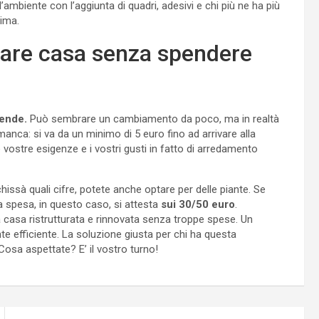
l’ambiente con l’aggiunta di quadri, adesivi e chi più ne ha più
ima.
orare casa senza spendere
tende.
Può sembrare un cambiamento da poco, ma in realtà
anca: si va da un minimo di 5 euro fino ad arrivare alla
vostre esigenze e i vostri gusti in fatto di arredamento
hissà quali cifre, potete anche optare per delle piante. Se
La spesa, in questo caso, si attesta
sui 30/50 euro
.
na casa ristrutturata e rinnovata senza troppe spese. Un
nte efficiente. La soluzione giusta per chi ha questa
Cosa aspettate? E’ il vostro turno!