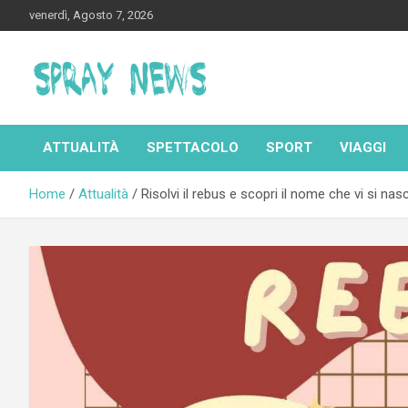
Skip
venerdì, Agosto 7, 2026
to
content
Spraynews.it
ATTUALITÀ
SPETTACOLO
SPORT
VIAGGI
Home
Attualità
Risolvi il rebus e scopri il nome che vi si n