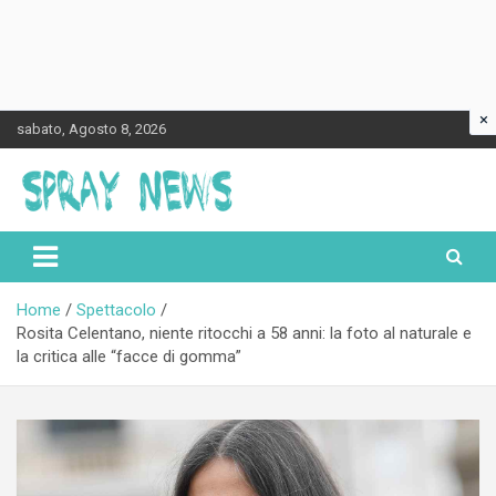
×
Skip
sabato, Agosto 8, 2026
to
content
Spraynews.it
Home
Spettacolo
Rosita Celentano, niente ritocchi a 58 anni: la foto al naturale e
la critica alle “facce di gomma”