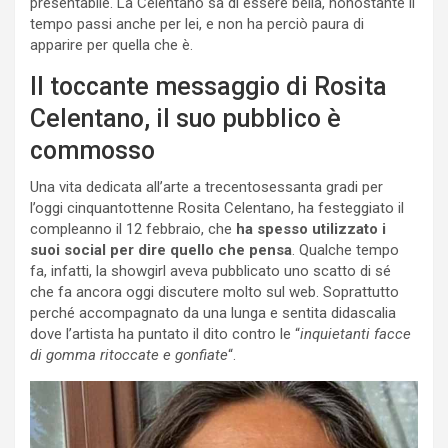
presentabile. La Celentano sa di essere bella, nonostante il
tempo passi anche per lei, e non ha perciò paura di
apparire per quella che è.
Il toccante messaggio di Rosita
Celentano, il suo pubblico è
commosso
Una vita dedicata all’arte a trecentosessanta gradi per
l’oggi cinquantottenne Rosita Celentano, ha festeggiato il
compleanno il 12 febbraio, che
ha spesso utilizzato i
suoi social per dire quello che pensa
. Qualche tempo
fa, infatti, la showgirl aveva pubblicato uno scatto di sé
che fa ancora oggi discutere molto sul web. Soprattutto
perché accompagnato da una lunga e sentita didascalia
dove l’artista ha puntato il dito contro le “
inquietanti facce
di gomma ritoccate e gonfiate
“.