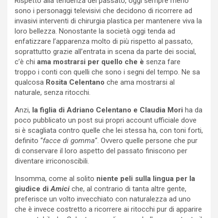
Rispetto alla tendenza del passato, oggi sempre meno
sono i personaggi televisivi che decidono di ricorrere ad
invasivi interventi di chirurgia plastica per mantenere viva la
loro bellezza. Nonostante la società oggi tenda ad
enfatizzare l’apparenza molto di più rispetto al passato,
soprattutto grazie all’entrata in scena da parte dei social,
c’è chi
ama mostrarsi per quello che è
senza fare
troppo i conti con quelli che sono i segni del tempo. Ne sa
qualcosa
Rosita Celentano
che ama mostrarsi al
naturale, senza ritocchi.
Anzi,
la figlia di Adriano Celentano e Claudia Mori
ha da
poco pubblicato un post sui propri account ufficiale dove
si è scagliata contro quelle che lei stessa ha, con toni forti,
definito “
facce di gomma
“. Ovvero quelle persone che pur
di conservare il loro aspetto del passato finiscono per
diventare irriconoscibili.
Insomma, come al solito
niente peli sulla lingua per la
giudice di
Amici
che, al contrario di tanta altre gente,
preferisce un volto invecchiato con naturalezza ad uno
che è invece costretto a ricorrere ai ritocchi pur di apparire