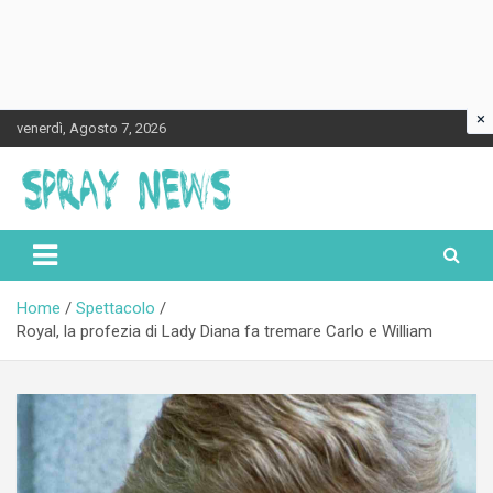
×
Skip
venerdì, Agosto 7, 2026
to
content
Spraynews.it
Home
Spettacolo
Royal, la profezia di Lady Diana fa tremare Carlo e William