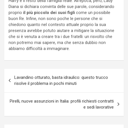
Harry e il resto della famiglia reale. All’epoca, però, Lady
Diana si dichiara convinta delle sue parole, considerando
proprio
il più piccolo dei suoi figli
come un possibile
buon Re. Infine, non sono poche le persone che si
chiedono quanto nel contesto attuale proprio la sua
presenza avrebbe potuto aiutare a mitigare la situazione
che si è venuta a creare tra i due fratelli: un risvolto che
non potremo mai sapere, ma che senza dubbio non
abbiamo difficoltà a immaginare.
Navigazione
Lavandino otturato, basta idraulico: questo trucco
articoli
risolve il problema in pochi minuti
Pirelli, nuove assunzioni in Italia: profili richiesti contratti
e sedi lavorative