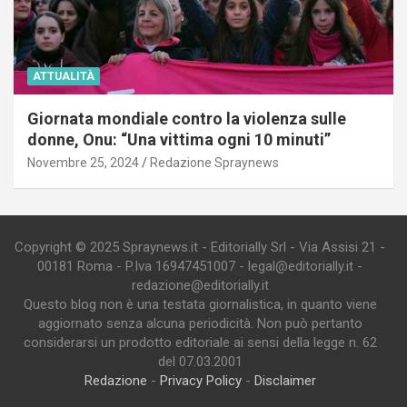
ATTUALITÀ
Giornata mondiale contro la violenza sulle
donne, Onu: “Una vittima ogni 10 minuti”
Novembre 25, 2024
Redazione Spraynews
Copyright © 2025 Spraynews.it - Editorially Srl - Via Assisi 21 -
00181 Roma - P.Iva 16947451007 - legal@editorially.it -
redazione@editorially.it
Questo blog non è una testata giornalistica, in quanto viene
aggiornato senza alcuna periodicità. Non può pertanto
considerarsi un prodotto editoriale ai sensi della legge n. 62
del 07.03.2001
Redazione
-
Privacy Policy
-
Disclaimer