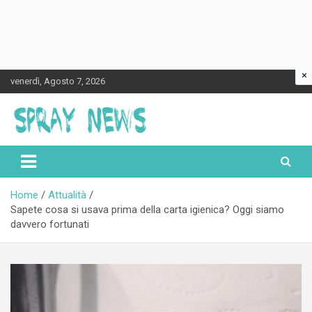
×
Skip
venerdì, Agosto 7, 2026
to
content
Spraynews.it
Home
Attualità
Sapete cosa si usava prima della carta igienica? Oggi siamo
davvero fortunati