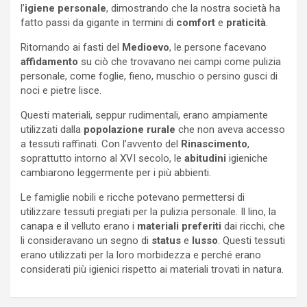
l’
igiene personale
, dimostrando che la nostra società ha
fatto passi da gigante in termini di
comfort
e
praticità
.
Ritornando ai fasti del
Medioevo
, le persone facevano
affidamento
su ciò che trovavano nei campi come pulizia
personale, come foglie, fieno, muschio o persino gusci di
noci e pietre lisce.
Questi materiali, seppur rudimentali, erano ampiamente
utilizzati dalla
popolazione rurale
che non aveva accesso
a tessuti raffinati. Con l’avvento del
Rinascimento
,
soprattutto intorno al XVI secolo, le
abitudini
igieniche
cambiarono leggermente per i più abbienti.
Le famiglie nobili e ricche potevano permettersi di
utilizzare tessuti pregiati per la pulizia personale. Il lino, la
canapa e il velluto erano i
materiali preferiti
dai ricchi, che
li consideravano un segno di
status
e
lusso
. Questi tessuti
erano utilizzati per la loro morbidezza e perché erano
considerati più igienici rispetto ai materiali trovati in natura.