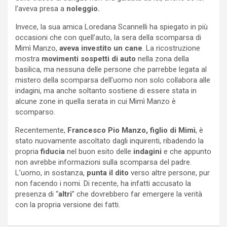
l’aveva presa a
noleggio.
Invece, la sua amica Loredana Scannelli ha spiegato in più
occasioni che con quell’auto, la sera della scomparsa di
Mimì Manzo,
aveva investito un cane
. La ricostruzione
mostra
movimenti sospetti di auto
nella zona della
basilica, ma nessuna delle persone che parrebbe legata al
mistero della scomparsa dell’uomo non solo collabora alle
indagini, ma anche soltanto sostiene di essere stata in
alcune zone in quella serata in cui Mimì Manzo è
scomparso.
Recentemente,
Francesco Pio Manzo, figlio di Mimì
, è
stato nuovamente ascoltato dagli inquirenti, ribadendo la
propria
fiducia
nel buon esito delle
indagini
e che appunto
non avrebbe informazioni sulla scomparsa del padre.
L’uomo, in sostanza,
punta il dito
verso altre persone, pur
non facendo i nomi. Di recente, ha infatti accusato la
presenza di “
altri
” che dovrebbero far emergere la verità
con la propria versione dei fatti.