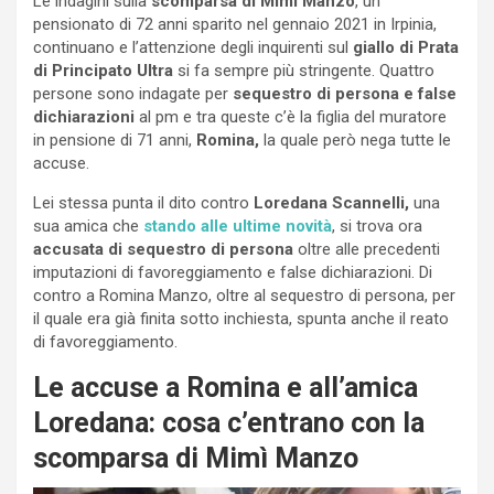
Le indagini sulla
scomparsa di Mimì Manzo
, un
pensionato di 72 anni sparito nel gennaio 2021 in Irpinia,
continuano e l’attenzione degli inquirenti sul
giallo di Prata
di Principato Ultra
si fa sempre più stringente. Quattro
persone sono indagate per
sequestro di persona e false
dichiarazioni
al pm e tra queste c’è la figlia del muratore
in pensione di 71 anni,
Romina,
la quale però nega tutte le
accuse.
Lei stessa punta il dito contro
Loredana Scannelli,
una
sua amica che
stando alle ultime novità
, si trova ora
accusata di sequestro di persona
oltre alle precedenti
imputazioni di favoreggiamento e false dichiarazioni. Di
contro a Romina Manzo, oltre al sequestro di persona, per
il quale era già finita sotto inchiesta, spunta anche il reato
di favoreggiamento.
Le accuse a Romina e all’amica
Loredana: cosa c’entrano con la
scomparsa di Mimì Manzo