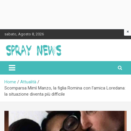
×
Skip
sabato, Agosto 8, 2026
to
content
Spraynews.it
Home
Attualità
Scomparsa Mimì Manzo, la figlia Romina con l’amica Loredana:
la situazione diventa più difficile