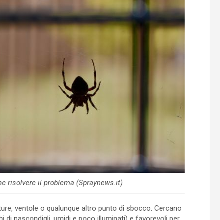
e risolvere il problema (Spraynews.it)
ture, ventole o qualunque altro punto di sbocco. Cercano
hi di nascondigli, umidi e poco illuminati) e favorevoli per