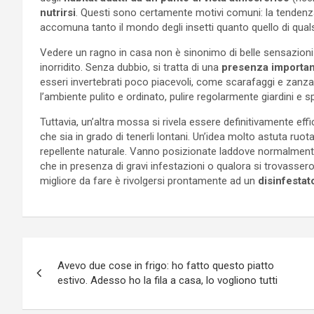
nutrirsi
. Questi sono certamente motivi comuni: la tendenza 
accomuna tanto il mondo degli insetti quanto quello di quals
Vedere un ragno in casa non è sinonimo di belle sensazioni pe
inorridito. Senza dubbio, si tratta di una
presenza importa
esseri invertebrati poco piacevoli, come scarafaggi e zanza
l’ambiente pulito e ordinato, pulire regolarmente giardini e s
Tuttavia, un’altra mossa si rivela essere definitivamente eff
che sia in grado di tenerli lontani. Un’idea molto astuta ruot
repellente naturale. Vanno posizionate laddove normalmente
che in presenza di gravi infestazioni o qualora si trovasser
migliore da fare è rivolgersi prontamente ad un
disinfestat
Navigazione
Avevo due cose in frigo: ho fatto questo piatto
articoli
estivo. Adesso ho la fila a casa, lo vogliono tutti