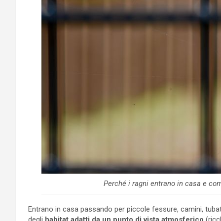
Perché i ragni entrano in casa e com
Entrano in casa passando per piccole fessure, camini, tuba
degli
habitat adatti da un punto di vista atmosferico
(ricc