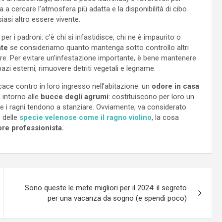
a cercare l’atmosfera più adatta e la disponibilità di cibo
iasi altro essere vivente.
r i padroni: c’è chi si infastidisce, chi ne è impaurito o
nte
se consideriamo quanto mantenga sotto controllo altri
re. Per evitare un’infestazione importante, è bene mantenere
pazi esterni, rimuovere detriti vegetali e legname.
icace contro in loro ingresso nell’abitazione: un
odore in casa
a intorno alle
bucce degli agrumi
: costituiscono per loro un
 i ragni tendono a stanziare. Ovviamente, va considerato
o delle
specie velenose come il ragno violino
, la cosa
ore professionista.
Sono queste le mete migliori per il 2024: il segreto
per una vacanza da sogno (e spendi poco)