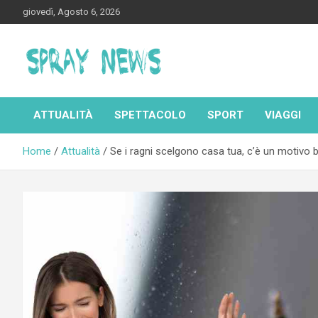
Skip
giovedì, Agosto 6, 2026
to
content
Spraynews.it
ATTUALITÀ
SPETTACOLO
SPORT
VIAGGI
Home
Attualità
Se i ragni scelgono casa tua, c’è un motivo 