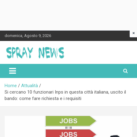
×
Skip
domenica, Agosto 9, 2026
to
content
Spraynews.it
Home
Attualità
Si cercano 10 funzionari Inps in questa città italiana, uscito il
bando: come fare richiesta e i requisiti