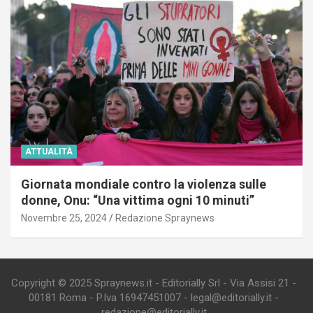
ATTUALITÀ
Giornata mondiale contro la violenza sulle
donne, Onu: “Una vittima ogni 10 minuti”
Novembre 25, 2024
Redazione Spraynews
Copyright © 2025 Spraynews.it - Editorially Srl - Via Assisi 21 -
00181 Roma - P.Iva 16947451007 - legal@editorially.it -
redazione@editorially.it