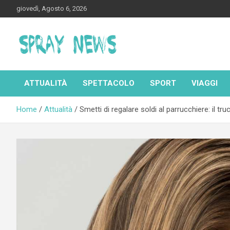
Skip
giovedì, Agosto 6, 2026
to
content
Spraynews.it
ATTUALITÀ
SPETTACOLO
SPORT
VIAGGI
Home
Attualità
Smetti di regalare soldi al parrucchiere: il tru