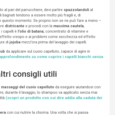
 al pari del parrucchiere, devi partire
spazzolandoli
al
 bagnati tendono a essere molto più fragili e, di
 in questo momento. Se proprio non se ne può fare a meno –
pre
districante
e procedi con la
massima cautela
,
i capelli è
l’olio di batana
, concentrato di vitamine e
all’effetto crespo e ai problemi come secchezza ed effetto
re di
jojoba
mezz’ora prima del lavaggio dei capelli.
rub
da applicare sul cuoio capelluto, capace di agire in
n approfondimento su come coprire i capelli bianchi senza
tri consigli utili
i
massaggi del cuoio
capelluto
da eseguire aiutandosi con
oltre, durante il lavaggio, lo shampoo va applicato senza mai
ità
(scopri un prodotto con cui dire addio alla caduta dei
era
con cui nutrire la chioma. Una volta che si passa