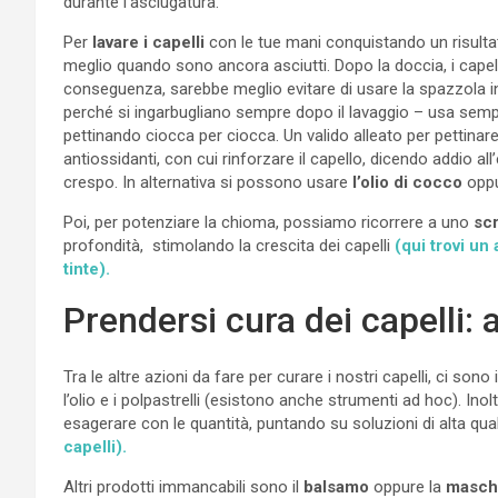
durante l’asciugatura.
Per
lavare i capelli
con le tue mani conquistando un risultato
meglio quando sono ancora asciutti. Dopo la doccia, i capelli
conseguenza, sarebbe meglio evitare di usare la spazzola
perché si ingarbugliano sempre dopo il lavaggio – usa sem
pettinando ciocca per ciocca. Un valido alleato per pettinare 
antiossidanti, con cui rinforzare il capello, dicendo addio 
crespo. In alternativa si possono usare
l’olio di cocco
oppu
Poi, per potenziare la chioma, possiamo ricorrere a uno
s
c
profondità, stimolando la crescita dei capelli
(qui trovi u
tinte).
Prendersi cura dei capelli: al
Tra le altre azioni da fare per curare i nostri capelli, ci sono 
l’olio e i polpastrelli (esistono anche strumenti ad hoc). In
esagerare con le quantità, puntando su soluzioni di alta qual
capelli).
Altri prodotti immancabili sono il
balsamo
oppure la
masch