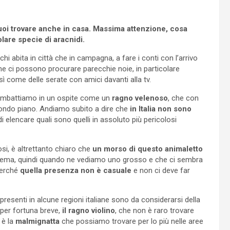
 puoi trovare anche in casa. Massima attenzione, cosa
olare specie di aracnidi.
chi abita in città che in campagna, a fare i conti con l’arrivo
e ci possono procurare parecchie noie, in particolare
sì come delle serate con amici davanti alla tv.
 imbattiamo in un ospite come un
ragno velenoso
, che con
ondo piano. Andiamo subito a dire che
in Italia non sono
i elencare quali sono quelli in assoluto più pericolosi
si, è altrettanto chiaro che
un morso di questo animaletto
lema, quindi quando ne vediamo uno grosso e che ci sembra
perché
quella presenza non è casuale
e non ci deve far
esenti in alcune regioni italiane sono da considerarsi della
 per fortuna breve,
il ragno violino
, che non è raro trovare
 è la
malmignatta
che possiamo trovare per lo più nelle aree