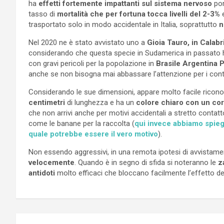
ha
effetti fortemente impattanti sul sistema nervoso
por
tasso di
mortalità che per fortuna tocca livelli del 2-3%
e
trasportato solo in modo accidentale in Italia, soprattutto
n
Nel 2020 ne è stato avvistato uno a
Gioia Tauro, in Calabr
considerando che questa specie in Sudamerica in passato ha
con gravi pericoli per la popolazione in
Brasile Argentina 
anche se non bisogna mai abbassare l’attenzione per i conti
Considerando le sue dimensioni, appare molto facile ricono
centimetri
di lunghezza e ha un
colore chiaro con un cor
che non arrivi anche per motivi accidentali a stretto contat
come le banane per la raccolta (
qui invece abbiamo spiega
quale potrebbe essere il vero motivo
).
Non essendo aggressivi, in una remota ipotesi di avvistam
velocemente
. Quando è in segno di sfida si noteranno le
z
antidoti
molto efficaci che bloccano facilmente l’effetto del
Navigazione