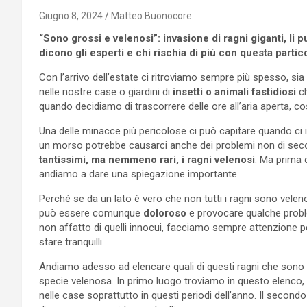
Giugno 8, 2024
Matteo Buonocore
“Sono grossi e velenosi”: invasione di ragni giganti, li
dicono gli esperti e chi rischia di più con questa partic
Con l’arrivo dell’estate ci ritroviamo sempre più spesso, sia 
nelle nostre case o giardini di
insetti o animali fastidiosi
ch
quando decidiamo di trascorrere delle ore all’aria aperta, co
Una delle minacce più pericolose ci può capitare quando ci
un morso potrebbe causarci anche dei problemi non di sec
tantissimi, ma nemmeno rari, i ragni velenosi
. Ma prima d
andiamo a dare una spiegazione importante.
Perché se da un lato è vero che non tutti i ragni sono veleno
può essere comunque
doloroso
e provocare qualche prob
non affatto di quelli innocui, facciamo sempre attenzione 
stare tranquilli.
Andiamo adesso ad elencare quali di questi ragni che sono pr
specie velenosa. In primo luogo troviamo in questo elenco,
nelle case soprattutto in questi periodi dell’anno. Il secondo