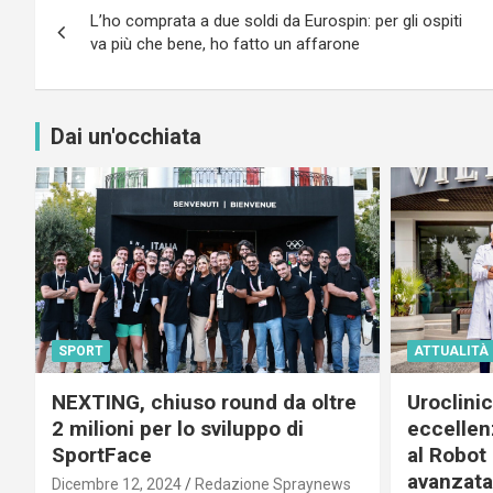
L’ho comprata a due soldi da Eurospin: per gli ospiti
articoli
va più che bene, ho fatto un affarone
Dai un'occhiata
SPORT
ATTUALITÀ
NEXTING, chiuso round da oltre
Uroclini
2 milioni per lo sviluppo di
eccellenz
SportFace
al Robot 
avanzata
Dicembre 12, 2024
Redazione Spraynews