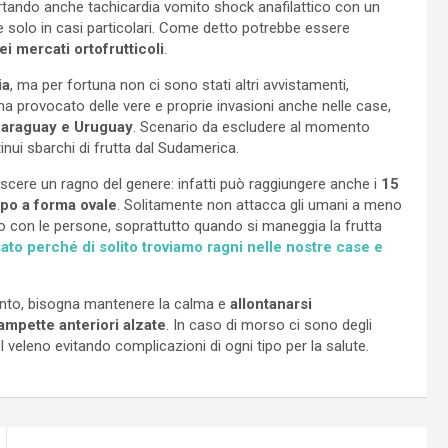
tando anche tachicardia vomito shock anafilattico con un
 solo in casi particolari. Come detto potrebbe essere
ei mercati ortofrutticoli
.
ia
, ma per fortuna non ci sono stati altri avvistamenti,
 provocato delle vere e proprie invasioni anche nelle case,
Paraguay e Uruguay
. Scenario da escludere al momento
nui sbarchi di frutta dal Sudamerica.
scere un ragno del genere: infatti può raggiungere anche i
15
po a forma ovale
. Solitamente non attacca gli umani a meno
to con le persone, soprattutto quando si maneggia la frutta
to perché di solito troviamo ragni nelle nostre case e
ento, bisogna mantenere la calma e
allontanarsi
ampette anteriori alzate
. In caso di morso ci sono degli
 veleno evitando complicazioni di ogni tipo per la salute.