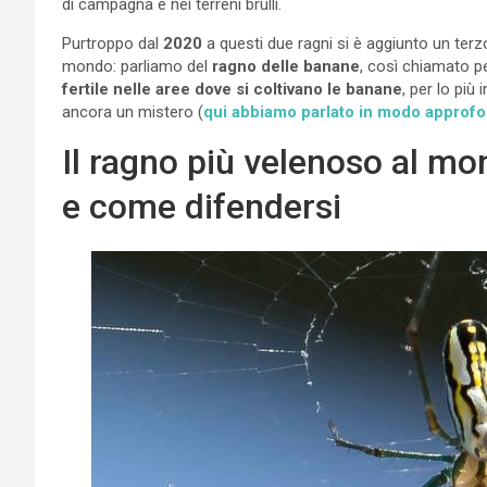
di campagna e nei terreni brulli.
Purtroppo dal
2020
a questi due ragni si è aggiunto un terzo
mondo: parliamo del
ragno delle banane
, così chiamato pe
fertile nelle aree dove si coltivano le banane
, per lo più 
ancora un mistero (
qui abbiamo parlato in modo approfon
Il ragno più velenoso al mon
e come difendersi