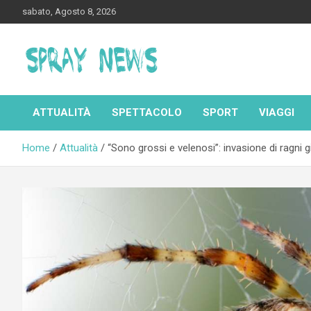
Skip
sabato, Agosto 8, 2026
to
content
Spraynews.it
ATTUALITÀ
SPETTACOLO
SPORT
VIAGGI
Home
Attualità
“Sono grossi e velenosi”: invasione di ragni g