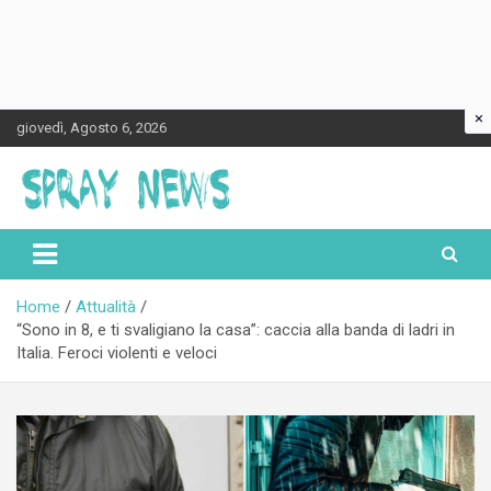
×
Skip
giovedì, Agosto 6, 2026
to
content
Spraynews.it
Home
Attualità
“Sono in 8, e ti svaligiano la casa”: caccia alla banda di ladri in
Italia. Feroci violenti e veloci