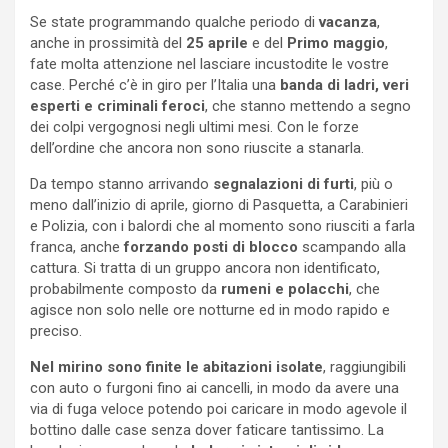
Se state programmando qualche periodo di
vacanza
,
anche in prossimità del
25 aprile
e del
Primo maggio
,
fate molta attenzione nel lasciare incustodite le vostre
case. Perché c’è in giro per l’Italia una
banda di ladri, veri
esperti e criminali feroci
, che stanno mettendo a segno
dei colpi vergognosi negli ultimi mesi. Con le forze
dell’ordine che ancora non sono riuscite a stanarla.
Da tempo stanno arrivando
segnalazioni di furti
, più o
meno dall’inizio di aprile, giorno di Pasquetta, a Carabinieri
e Polizia, con i balordi che al momento sono riusciti a farla
franca, anche
forzando posti di blocco
scampando alla
cattura. Si tratta di un gruppo ancora non identificato,
probabilmente composto da
rumeni e polacchi
, che
agisce non solo nelle ore notturne ed in modo rapido e
preciso.
Nel mirino sono finite le abitazioni isolate
, raggiungibili
con auto o furgoni fino ai cancelli, in modo da avere una
via di fuga veloce potendo poi caricare in modo agevole il
bottino dalle case senza dover faticare tantissimo. La