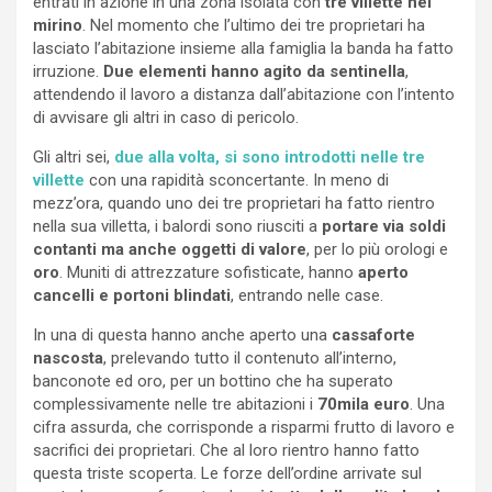
entrati in azione in una zona isolata con
tre villette nel
mirino
. Nel momento che l’ultimo dei tre proprietari ha
lasciato l’abitazione insieme alla famiglia la banda ha fatto
irruzione.
Due elementi hanno agito da sentinella
,
attendendo il lavoro a distanza dall’abitazione con l’intento
di avvisare gli altri in caso di pericolo.
Gli altri sei,
due alla volta, si sono introdotti nelle tre
villette
con una rapidità sconcertante. In meno di
mezz’ora, quando uno dei tre proprietari ha fatto rientro
nella sua villetta, i balordi sono riusciti a
portare via soldi
contanti ma anche oggetti di valore
, per lo più orologi e
oro
. Muniti di attrezzature sofisticate, hanno
aperto
cancelli e portoni blindati
, entrando nelle case.
In una di questa hanno anche aperto una
cassaforte
nascosta
, prelevando tutto il contenuto all’interno,
banconote ed oro, per un bottino che ha superato
complessivamente nelle tre abitazioni i
70mila euro
. Una
cifra assurda, che corrisponde a risparmi frutto di lavoro e
sacrifici dei proprietari. Che al loro rientro hanno fatto
questa triste scoperta. Le forze dell’ordine arrivate sul