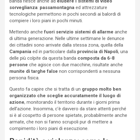
banda riesce anche ad
eludere i sistemi di video
sorveglianza
:
passamontagna
ed attrezzature
tecnologiche permettono in pochi secondi ai balordi di
compiere i loro piani in pochi minuti.
Mettendo anche
fuori servizio sistemi di allarme
anche
di ultima generazione. Nelle ultime settimane le denunce
dei cittadini sono arrivate dalla stessa zona, quella della
Campania
ed in particolare dalla
provincia di Napoli
, una
delle più colpite da questa banda
composta da 6-8
persone
che agisce con due macchine, risultate anche
munite di targhe false
non corrispondenti a nessuna
persona fisica.
Questo fa capire che si tratta di un
gruppo molto ben
organizzato che sceglie accuratamente il luogo di
azione
, monitorando il territorio durante i giorni prima
dell’azione. Insomma, c’è davvero da stare attenti perché
si è al cospetto di persone spietate, probabilmente anche
armate, che non si fanno scrupoli pur di mettere a
compimento i loro piani di esecuzione.