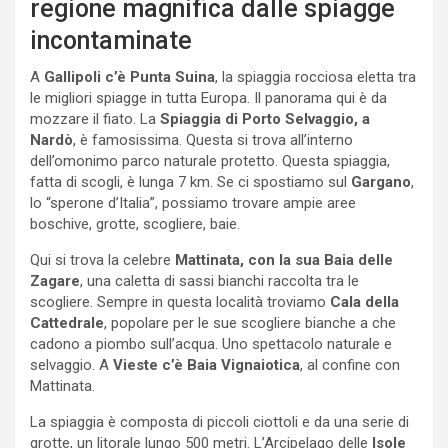
regione magnifica dalle spiagge
incontaminate
A
Gallipoli c’è Punta Suina
, la spiaggia rocciosa eletta tra
le migliori spiagge in tutta Europa. Il panorama qui è da
mozzare il fiato. La
Spiaggia di Porto Selvaggio, a
Nardò
, è famosissima. Questa si trova all’interno
dell’omonimo parco naturale protetto. Questa spiaggia,
fatta di scogli, è lunga 7 km. Se ci spostiamo sul
Gargano
,
lo “sperone d’Italia”, possiamo trovare ampie aree
boschive, grotte, scogliere, baie.
Qui si trova la celebre
Mattinata, con la sua Baia delle
Zagare
, una caletta di sassi bianchi raccolta tra le
scogliere. Sempre in questa località troviamo
Cala della
Cattedrale
, popolare per le sue scogliere bianche a che
cadono a piombo sull’acqua. Uno spettacolo naturale e
selvaggio. A
Vieste c’è Baia Vignaiotica
, al confine con
Mattinata.
La spiaggia è composta di piccoli ciottoli e da una serie di
grotte, un litorale lungo 500 metri. L’Arcipelago delle
Isole