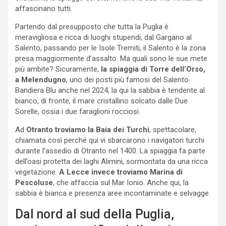
affascinano tutti.
Partendo dal presupposto che tutta la Puglia è
meravigliosa e ricca di luoghi stupendi, dal Gargano al
Salento, passando per le Isole Tremiti, il Salento è la zona
presa maggiormente d’assalto. Ma quali sono le sue mete
più ambite? Sicuramente,
la spiaggia di Torre dell’Orso,
a Melendugno
, uno dei posti più famosi del Salento.
Bandiera Blu anche nel 2024, la qui la sabbia è tendente al
bianco, di fronte, il mare cristallino solcato dalle Due
Sorelle, ossia i due faraglioni rocciosi.
Ad
Otranto troviamo la Baia dei Turchi
, spettacolare,
chiamata così perché qui vi sbarcarono i navigatori turchi
durante l’assedio di Otranto nel 1400. La spiaggia fa parte
dell’oasi protetta dei laghi Alimini, sormontata da una ricca
vegetazione.
A Lecce invece troviamo Marina di
Pescoluse
, che affaccia sul Mar Ionio. Anche qui, la
sabbia è bianca e presenza aree incontaminate e selvagge.
Dal nord al sud della Puglia,