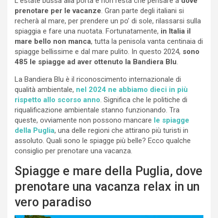
L’estate bussa alla porta e non resta che pensare a
dove
prenotare per le vacanze
. Gran parte degli italiani si
recherà al mare, per prendere un po’ di sole, rilassarsi sulla
spiaggia e fare una nuotata. Fortunatamente,
in Italia il
mare bello non manca
, tutta la penisola vanta centinaia di
spiagge bellissime e dal mare pulito. In questo 2024,
sono
485 le spiagge ad aver ottenuto la Bandiera Blu
.
La Bandiera Blu è il riconoscimento internazionale di
qualità ambientale,
nel 2024 ne abbiamo dieci in più
rispetto allo scorso anno
. Significa che le politiche di
riqualificazione ambientale stanno funzionando. Tra
queste, ovviamente non possono mancare
le spiagge
della Puglia
, una delle regioni che attirano più turisti in
assoluto. Quali sono le spiagge più belle? Ecco qualche
consiglio per prenotare una vacanza.
Spiagge e mare della Puglia, dove
prenotare una vacanza relax in un
vero paradiso