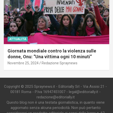
ATTUALITÀ
Giornata mondiale contro la violenza sulle
donne, Onu: “Una vittima ogni 10 minuti”
Novembre 25, 2024
Redazione Spraynews
Copyright © 2025 Spraynews.it - Editorially Srl - Via Assisi 21 -
00181 Roma - P.Iva 16947451007 - legal@editorially.it -
redazione@editorially.it
Questo blog non è una testata giornalistica, in quanto viene
aggiornato senza alcuna periodicità. Non può pertanto