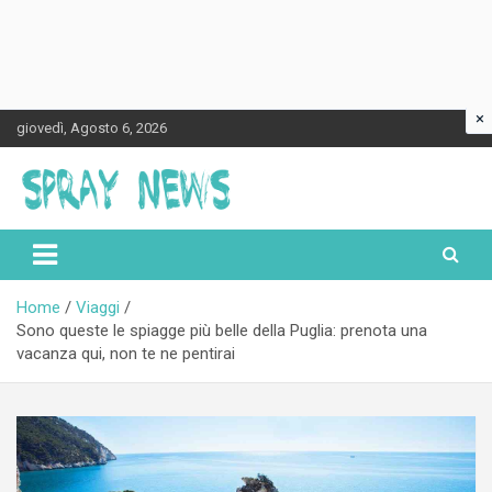
×
Skip
giovedì, Agosto 6, 2026
to
content
Spraynews.it
Home
Viaggi
Sono queste le spiagge più belle della Puglia: prenota una
vacanza qui, non te ne pentirai