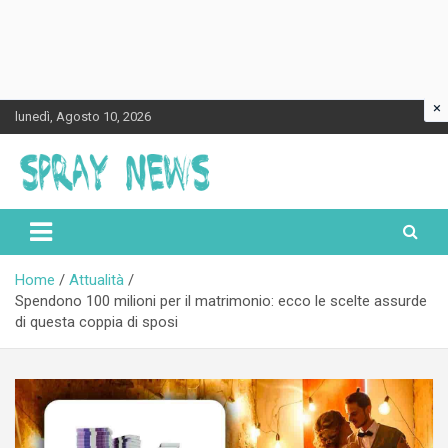
×
Skip
lunedì, Agosto 10, 2026
to
content
Spraynews.it
Home
Attualità
Spendono 100 milioni per il matrimonio: ecco le scelte assurde
di questa coppia di sposi