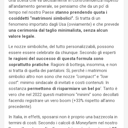
Una scelta che va decisamente in controtendenza rispetto
all’andamento generale, se pensiamo che da un po’ di
tempo nel nostro Paese
stanno prendendo quota i
cosiddetti “matrimoni simbolici”.
Si tratta di un
fenomeno importato dagli Usa (ovviamente) e che prevede
una cerimonia dal taglio minimalista, senza alcun
valore legale.
Le nozze simboliche, del tutto personalizzabili, possono
essere essere celebrate da chiunque. Secondo gli esperti
le ragioni del successo di questa formula sono
soprattutto pratiche
. Ragioni di bottega, insomma, e non
si tratta di quella dei pantaloni. Sì, perché i matrimoni
simbolici altro non sono che nozze
“compact”
e
“low
cost
”: minimo sindacale di invitati e costi contenuti. In
sostanza
permettono di risparmiare un bel po
‘. Tanto è
vero che nel 2022 questi matrimoni “minimi” sono decollati
facendo registrare un vero boom (+33% rispetto all’anno
precedente).
In Italia, in effetti, sposarsi non è proprio una bazzecola in
termini di costi. Secondo i calcoli di
Moneyfarm
nel nostro