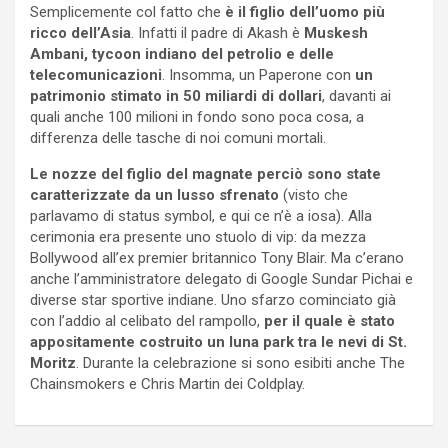
Semplicemente col fatto che
è il figlio dell’uomo più
ricco dell’Asia
. Infatti il padre di Akash è
Muskesh
Ambani, tycoon indiano del petrolio e delle
telecomunicazioni
. Insomma, un Paperone con
un
patrimonio stimato in 50 miliardi di dollari
, davanti ai
quali anche 100 milioni in fondo sono poca cosa, a
differenza delle tasche di noi comuni mortali.
Le nozze del figlio del magnate perciò sono state
caratterizzate da un lusso sfrenato
(visto che
parlavamo di status symbol, e qui ce n’è a iosa). Alla
cerimonia era presente uno stuolo di vip: da mezza
Bollywood all’ex premier britannico Tony Blair. Ma c’erano
anche l’amministratore delegato di Google Sundar Pichai e
diverse star sportive indiane. Uno sfarzo cominciato già
con l’addio al celibato del rampollo,
per il quale è stato
appositamente costruito un luna park tra le nevi di St.
Moritz
. Durante la celebrazione si sono esibiti anche The
Chainsmokers e Chris Martin dei Coldplay.