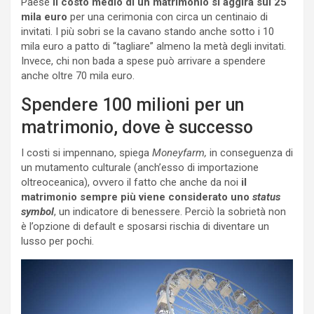
Paese
il costo medio di un matrimonio si aggira sui 25
mila euro
per una cerimonia con circa un centinaio di
invitati. I più sobri se la cavano stando anche sotto i 10
mila euro a patto di “tagliare” almeno la metà degli invitati.
Invece, chi non bada a spese può arrivare a spendere
anche oltre 70 mila euro.
Spendere 100 milioni per un
matrimonio, dove è successo
I costi si impennano, spiega
Moneyfarm,
in conseguenza di
un mutamento culturale (anch’esso di importazione
oltreoceanica), ovvero il fatto che anche da noi
il
matrimonio sempre più viene considerato uno
status
symbol
, un indicatore di benessere. Perciò la sobrietà non
è l’opzione di default e sposarsi rischia di diventare un
lusso per pochi.