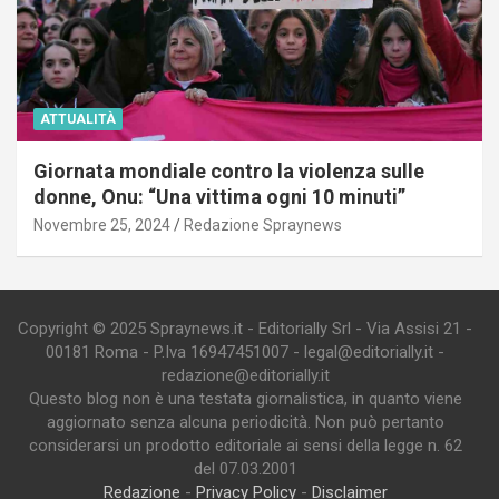
ATTUALITÀ
Giornata mondiale contro la violenza sulle
donne, Onu: “Una vittima ogni 10 minuti”
Novembre 25, 2024
Redazione Spraynews
Copyright © 2025 Spraynews.it - Editorially Srl - Via Assisi 21 -
00181 Roma - P.Iva 16947451007 - legal@editorially.it -
redazione@editorially.it
Questo blog non è una testata giornalistica, in quanto viene
aggiornato senza alcuna periodicità. Non può pertanto
considerarsi un prodotto editoriale ai sensi della legge n. 62
del 07.03.2001
Redazione
-
Privacy Policy
-
Disclaimer