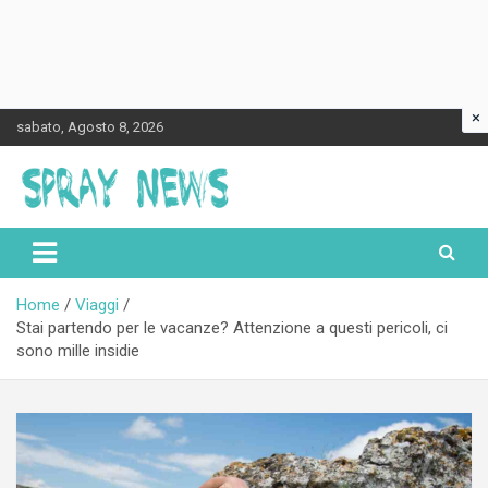
×
Skip
sabato, Agosto 8, 2026
to
content
Spraynews.it
Home
Viaggi
Stai partendo per le vacanze? Attenzione a questi pericoli, ci
sono mille insidie