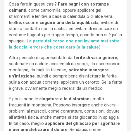
Cosa fare in questi casi?
Fare bagni con sostanze
calmanti
, come camomilla, oppure applicare gel
sfiammanti e lenitivi, a base di calendula o di aloe vera.
Inoltre, occorre
seguire una dieta equilibrata
, evitare di
stare a contatto con la sabbia, ed evitare di indossare un
costume bagnato per troppo tempo, quando non si è più in
spiaggia.
La parte del corpo che non laviamo mai sotto
la doccia: errore che costa caro (alla salute)
.
Altro pericolo è rappresentato da
ferite di vario genere
,
scatenate da cadute accidentali da scogli, da escursioni in
montagna, da tagli. In tal caso,
potrebbe insorgere
un’infezione
, quindi è sempre bene disinfettare la ferita,
pulirla con acqua corrente, applicare un cerotto. Se la ferita
è grave, ovviamente meglio recarsi da un medico.
E poi ci sono le
slogature e le distorsioni
, molto
frequenti in montagna. Possono insorgere anche diversi
problemi ai muscoli, come contratture, contusioni, dovute
all’attività fisica, anche mentre si sta giocando in spiaggia.
In tal caso, meglio
applicare del ghiaccio per sgonfiare
e per anestetizzare il dolore
. Bendaggi, creme