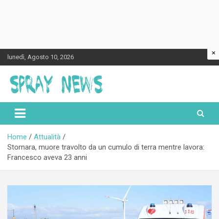
×
Skip
lunedì, Agosto 10, 2026
to
content
Spraynews.it
Home
Attualità
Stornara, muore travolto da un cumulo di terra mentre lavora:
Francesco aveva 23 anni