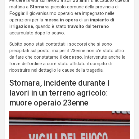
Perdere la vita sul lavoro a soli
23 anni
. È accaduto questa
mattina a
Stornara
, piccolo comune della provincia di
Foggia
: il giovanissimo operaio era impegnato nelle
operazioni per la
messa in opera
di un
impianto di
irrigazione
, quando è stato
travolto
dal
terreno
accumulato dopo lo scavo.
Subito sono stati contattati i soccorsi che si sono
precipitati sul posto, ma per il 23enne non c’è stato altro
da fare che constatarne il
decesso
. Intervenute anche le
forze dell’ordine a cui è stato affidato il compito di
ricostruire nel dettaglio le cause della tragedia.
Stornara, incidente durante i
lavori in un terreno agricolo:
muore operaio 23enne