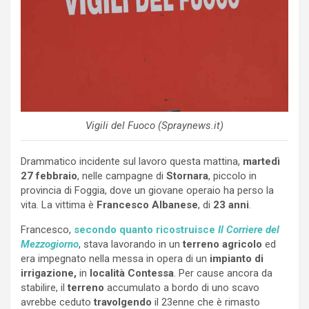
Vigili del Fuoco (Spraynews.it)
Drammatico incidente sul lavoro questa mattina,
martedì
27 febbraio
, nelle campagne di
Stornara
, piccolo in
provincia di Foggia, dove un giovane operaio ha perso la
vita. La vittima è
Francesco Albanese
, di
23 anni
.
Francesco,
secondo quanto ricostruisce
Il Corriere del
Mezzogiorno
, stava lavorando in un
terreno agricolo
ed
era impegnato nella messa in opera di un
impianto di
irrigazione,
in
località
Contessa
. Per cause ancora da
stabilire, il
terreno
accumulato a bordo di uno scavo
avrebbe ceduto
travolgendo
il 23enne che è rimasto