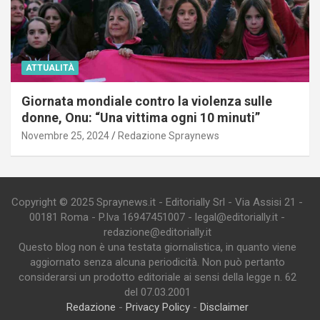
ATTUALITÀ
Giornata mondiale contro la violenza sulle
donne, Onu: “Una vittima ogni 10 minuti”
Novembre 25, 2024
Redazione Spraynews
Copyright © 2025 Spraynews.it - Editorially Srl - Via Assisi 21 -
00181 Roma - P.Iva 16947451007 - legal@editorially.it -
redazione@editorially.it
Questo blog non è una testata giornalistica, in quanto viene
aggiornato senza alcuna periodicità. Non può pertanto
considerarsi un prodotto editoriale ai sensi della legge n. 62
del 07.03.2001
Redazione
-
Privacy Policy
-
Disclaimer