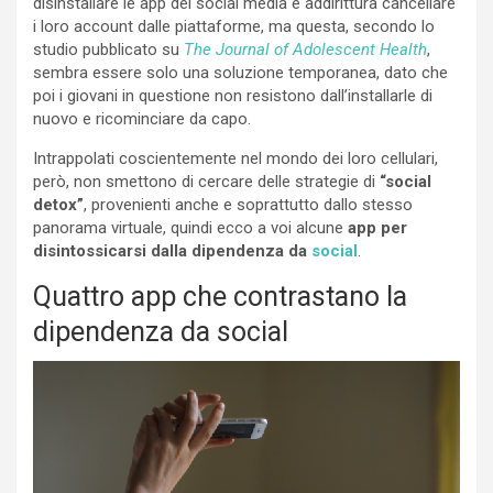
disinstallare le app dei social media e addirittura cancellare
i loro account dalle piattaforme, ma questa, secondo lo
studio pubblicato su
The Journal of Adolescent Health
,
sembra essere solo una soluzione temporanea, dato che
poi i giovani in questione non resistono dall’installarle di
nuovo e ricominciare da capo.
Intrappolati coscientemente nel mondo dei loro cellulari,
però, non smettono di cercare delle strategie di
“social
detox”
, provenienti anche e soprattutto dallo stesso
panorama virtuale, quindi ecco a voi alcune
app per
disintossicarsi dalla dipendenza da
social
.
Quattro app che contrastano la
dipendenza da social