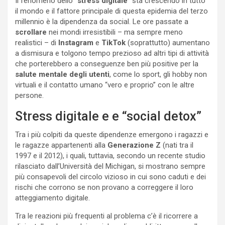
Il fenomeno dello “
stress digitale
” sta crescendo in tutto
il mondo e il fattore principale di questa epidemia del terzo
millennio è la dipendenza da social. Le ore passate a
scrollare
nei mondi irresistibili – ma sempre meno
realistici – di
Instagram
e
TikTok
(soprattutto) aumentano
a dismisura e tolgono tempo prezioso ad altri tipi di attività
che porterebbero a conseguenze ben più positive per la
salute mentale degli utenti
, come lo sport, gli hobby non
virtuali e il contatto umano “vero e proprio” con le altre
persone.
Stress digitale e e “social detox”
Tra i più colpiti da queste dipendenze emergono i ragazzi e
le ragazze appartenenti alla
Generazione Z
(nati tra il
1997 e il 2012), i quali, tuttavia, secondo un recente studio
rilasciato dall’Università del Michigan, si mostrano sempre
più consapevoli del circolo vizioso in cui sono caduti e dei
rischi che corrono se non provano a correggere il loro
atteggiamento digitale.
Tra le reazioni più frequenti al problema c’è il ricorrere a