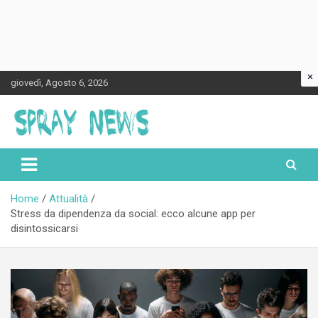
×
Skip
giovedì, Agosto 6, 2026
to
content
Spraynews.it
Home
Attualità
Stress da dipendenza da social: ecco alcune app per
disintossicarsi