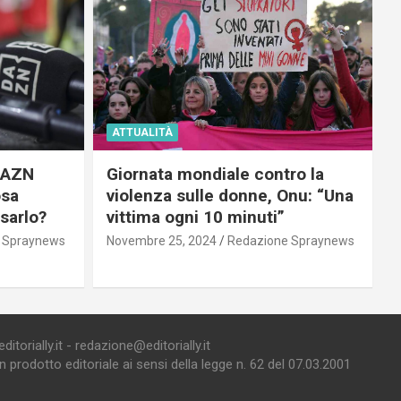
ATTUALITÀ
 DAZN
Giornata mondiale contro la
osa
violenza sulle donne, Onu: “Una
usarlo?
vittima ogni 10 minuti”
 Spraynews
Novembre 25, 2024
Redazione Spraynews
torially.it - redazione@editorially.it
prodotto editoriale ai sensi della legge n. 62 del 07.03.2001