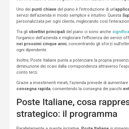
Uno dei
punti chiave
del piano è l’introduzione di un’
applic
servizi dell’azienda in modo semplice e intuitivo. Questa
Su
personalizzata per ogni cliente, migliorando così l’interazi
Tra gli
obiettivi principali
del piano ci sono anche
signific
l’organico dell’azienda e migliorare l’efficienza dei servizi 
nei prossimi cinque anni
, concentrando gli sforzi sull’ott
ogni dipendente.
Inoltre, Poste Italiane punta a potenziare la propria presenz
diminuzione dei ricavi dalla corrispondenza attraverso l’esp
conto terzi.
Grazie a investimenti mirati, l’azienda prevede di aumentare
consegna rapida
, consentendo la consegna dei pacchi
ent
Poste Italiane, cosa rappre
strategico: il programma
Parallelamente a queste iniziative,
Poste Italiane
si impegna