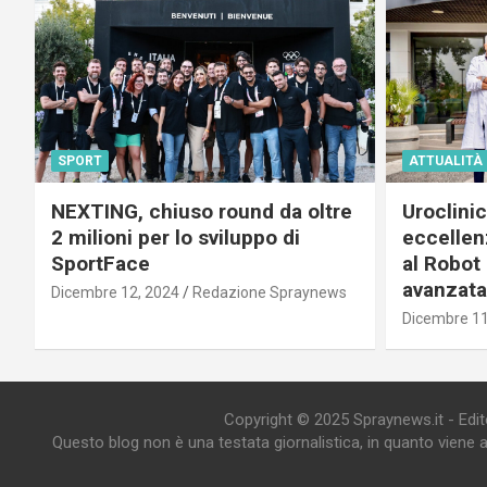
SPORT
ATTUALITÀ
NEXTING, chiuso round da oltre
Uroclini
2 milioni per lo sviluppo di
eccellenz
SportFace
al Robot 
avanzata
Dicembre 12, 2024
Redazione Spraynews
Dicembre 11
Copyright © 2025 Spraynews.it - Editor
Questo blog non è una testata giornalistica, in quanto viene 