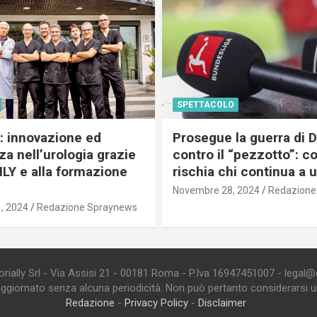
SPETTACOLO
c: innovazione ed
Prosegue la guerra di
a nell’urologia grazie
contro il “pezzotto”: c
ILY e alla formazione
rischia chi continua a 
Novembre 28, 2024
Redazione
, 2024
Redazione Spraynews
ially Srl - Via Assisi 21 - 00181 Roma - P.Iva 16947451007 - legal@edi
aggiornato senza alcuna periodicità. Non può pertanto considerarsi un 
Redazione
-
Privacy Policy
-
Disclaimer