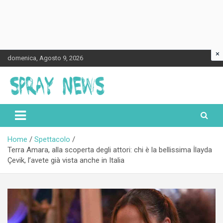
×
Skip
domenica, Agosto 9, 2026
to
content
Spraynews.it
Home
Spettacolo
Terra Amara, alla scoperta degli attori: chi è la bellissima İlayda
Çevik, l’avete già vista anche in Italia