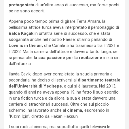
protagonista
di un’altra soap di successo, ma forse pochi
se ne sono accorti.
Appena poco tempo prima di girare Terra Amara, la
bellissima attrice turca aveva interpretato il personaggio di
Balca Koçak
in un’altra serie di successo, che è stata
sdoganata anche nel nostro Paese: stiamo parlando di
Love is
in the air
, che Canale 5 ha trasmesso tra il 2021 e
il 2022. Ma la carriera dell’attrice è davvero tanto lunga, se
si pensa che
la sua passione per la recitazione
inizia sin
dall’infanzia.
İlayda Çevik, dopo aver completato la scuola primaria e
secondaria, ha deciso di iscriversi al
dipartimento teatrale
dell’Università di Yeditepe
, e qui si è laureata. Nel 2013,
quando di anni ne aveva appena 19, ha fatto il suo esordio
in una fiction turca e da allora la sua è stata davvero una
carriera di straordinari successi. Oltre che sul piccolo
schermo, ha lavorato anche al
cinema,
esordendo in
“Kızım İçin”, diretto da Hakan Haksun.
I suoi ruoli al cinema, ma soprattutto quelli televisivi le