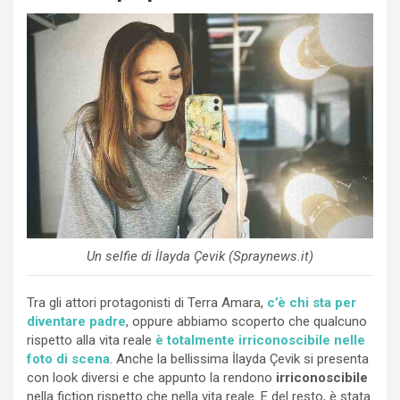
Un selfie di İlayda Çevik (Spraynews.it)
Tra gli attori protagonisti di Terra Amara,
c’è chi sta per
diventare padre
, oppure abbiamo scoperto che qualcuno
rispetto alla vita reale
è totalmente irriconoscibile nelle
foto di scena
. Anche la bellissima İlayda Çevik si presenta
con look diversi e che appunto la rendono
irriconoscibile
nella fiction rispetto che nella vita reale. E del resto, è stata