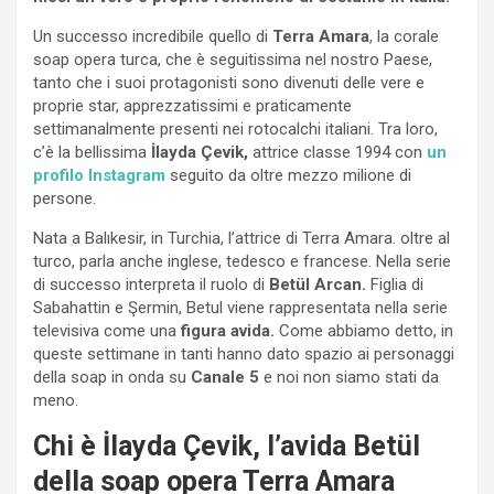
Un successo incredibile quello di
Terra Amara
, la corale
soap opera turca, che è seguitissima nel nostro Paese,
tanto che i suoi protagonisti sono divenuti delle vere e
proprie star, apprezzatissimi e praticamente
settimanalmente presenti nei rotocalchi italiani. Tra loro,
c’è la bellissima
İlayda Çevik,
attrice classe 1994 con
un
profilo Instagram
seguito da oltre mezzo milione di
persone.
Nata a Balıkesir, in Turchia, l’attrice di Terra Amara. oltre al
turco, parla anche inglese, tedesco e francese. Nella serie
di successo interpreta il ruolo di
Betül Arcan.
Figlia di
Sabahattin e Şermin, Betul viene rappresentata nella serie
televisiva come una
figura avida.
Come abbiamo detto, in
queste settimane in tanti hanno dato spazio ai personaggi
della soap in onda su
Canale
5
e noi non siamo stati da
meno.
Chi è İlayda Çevik, l’avida Betül
della soap opera Terra Amara