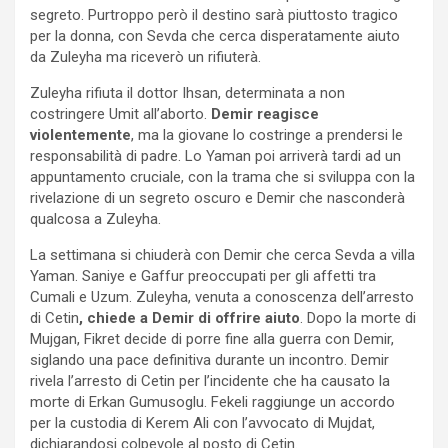
segreto. Purtroppo però il destino sarà piuttosto tragico
per la donna, con Sevda che cerca disperatamente aiuto
da Zuleyha ma riceverò un rifiuterà.
Zuleyha rifiuta il dottor Ihsan, determinata a non
costringere Umit all’aborto.
Demir reagisce
violentemente
, ma la giovane lo costringe a prendersi le
responsabilità di padre. Lo Yaman poi arriverà tardi ad un
appuntamento cruciale, con la trama che si sviluppa con la
rivelazione di un segreto oscuro e Demir che nasconderà
qualcosa a Zuleyha.
La settimana si chiuderà con Demir che cerca Sevda a villa
Yaman. Saniye e Gaffur preoccupati per gli affetti tra
Cumali e Uzum. Zuleyha, venuta a conoscenza dell’arresto
di Cetin
, chiede a Demir di offrire aiuto
. Dopo la morte di
Mujgan, Fikret decide di porre fine alla guerra con Demir,
siglando una pace definitiva durante un incontro. Demir
rivela l’arresto di Cetin per l’incidente che ha causato la
morte di Erkan Gumusoglu. Fekeli raggiunge un accordo
per la custodia di Kerem Ali con l’avvocato di Mujdat,
dichiarandosi colpevole al posto di Cetin.