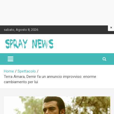
×
Skip
sabato, Agosto 8, 2026
to
content
Spraynews.it
Home
Spettacolo
Terra Amara, Demir fa un annuncio improvviso: enorme
cambiamento per lui