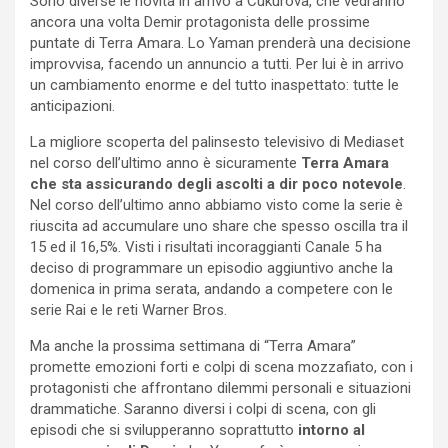
Sono diverse le novità in arrivo a Cukurova, che vedranno
ancora una volta Demir protagonista delle prossime
puntate di Terra Amara. Lo Yaman prenderà una decisione
improvvisa, facendo un annuncio a tutti. Per lui è in arrivo
un cambiamento enorme e del tutto inaspettato: tutte le
anticipazioni.
La migliore scoperta del palinsesto televisivo di Mediaset
nel corso dell’ultimo anno è sicuramente
Terra Amara
che sta assicurando degli ascolti a dir poco notevole
.
Nel corso dell’ultimo anno abbiamo visto come la serie è
riuscita ad accumulare uno share che spesso oscilla tra il
15 ed il 16,5%. Visti i risultati incoraggianti Canale 5 ha
deciso di programmare un episodio aggiuntivo anche la
domenica in prima serata, andando a competere con le
serie Rai e le reti Warner Bros.
Ma anche la prossima settimana di “Terra Amara”
promette emozioni forti e colpi di scena mozzafiato, con i
protagonisti che affrontano dilemmi personali e situazioni
drammatiche. Saranno diversi i colpi di scena, con gli
episodi che si svilupperanno soprattutto
intorno al