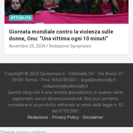
ATTUALITÀ
Giornata mondiale contro la violenza sulle
donne, Onu: “Una vittima ogni 10 minuti”
Novembre 25, 2024
Redazione Spraynews
Copyright © 2025 Spraynews.it - Editorially Srl - Via Assisi 21 -
00181 Roma - P.Iva 16947451007 - legal@editorially.it -
redazione@editorially.it
Questo blog non è una testata giornalistica, in quanto viene
aggiornato senza alcuna periodicità. Non può pertanto
considerarsi un prodotto editoriale ai sensi della legge n. 62
del 07.03.2001
Redazione
-
Privacy Policy
-
Disclaimer
Change privacy settings