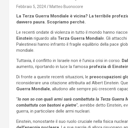
Febbraio 5, 2024
Matteo Buonocore
La Terza Guerra Mondiale è vicina? La terribile profezia
davvero paura. Scopriamo perché.
Le recenti ondate di violenza in tutto il mondo hanno riacce
Einstein
riguardo alla
Terza Guerra Mondial
e. Gli attacchi
Palestinesi hanno infranto il fragile equilibrio della pace glo
mondiale.
Tuttavia, il conflitto in Israele non è l’unica crisi in corso.
Dal
aumento, riportando in luce la famosa
profezia di Einstei
Di fronte a queste recenti situazioni, le
preoccupazioni glo
riconsiderare una citazione attribuita ad Albert Einstein. Qu
Guerra Mondiale
, alludono alle sempre più crescenti capac
“
Io non so con quali armi sarà combattuta la Terza Guerra 
combattuta con bastoni e pietre
“, avrebbe detto Einstein, e
guerra, in particolare delle armi nucleari.
Einstein, nonostante il suo ruolo cruciale nella fisica nucle
dell’energia nucleare
. Le sue parole di allora risuonano an