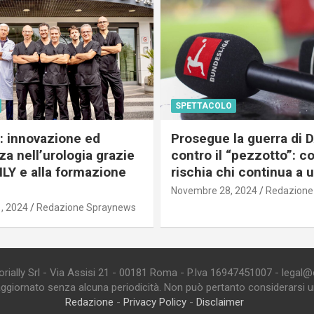
SPETTACOLO
c: innovazione ed
Prosegue la guerra di
a nell’urologia grazie
contro il “pezzotto”: c
ILY e alla formazione
rischia chi continua a 
Novembre 28, 2024
Redazione
, 2024
Redazione Spraynews
ially Srl - Via Assisi 21 - 00181 Roma - P.Iva 16947451007 - legal@edi
aggiornato senza alcuna periodicità. Non può pertanto considerarsi un 
Redazione
-
Privacy Policy
-
Disclaimer