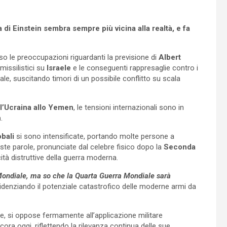
 di Einstein sembra sempre più vicina alla realtà, e fa
so le preoccupazioni riguardanti la previsione di
Albert
 missilistici su
Israele
e le conseguenti rappresaglie contro i
bale, suscitando timori di un possibile conflitto su scala
l’Ucraina allo Yemen
, le tensioni internazionali sono in
n
.
bali
si sono intensificate, portando molte persone a
este parole, pronunciate dal celebre fisico dopo la
Seconda
ità distruttive della guerra moderna.
Mondiale, ma so che la Quarta Guerra Mondiale sarà
videnziando il potenziale catastrofico delle moderne armi da
are, si oppose fermamente all’applicazione militare
cora oggi, riflettendo la rilevanza continua delle sue