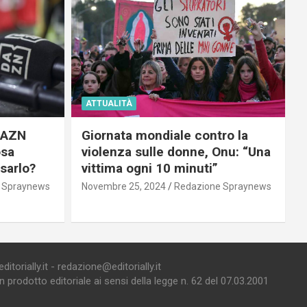
ATTUALITÀ
 DAZN
Giornata mondiale contro la
osa
violenza sulle donne, Onu: “Una
usarlo?
vittima ogni 10 minuti”
 Spraynews
Novembre 25, 2024
Redazione Spraynews
torially.it - redazione@editorially.it
prodotto editoriale ai sensi della legge n. 62 del 07.03.2001