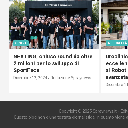
SPORT
ATTUALITÀ
NEXTING, chiuso round da oltre
Uroclini
2 milioni per lo sviluppo di
eccellenz
SportFace
al Robot 
avanzata
Dicembre 12, 2024
Redazione Spraynews
Dicembre 11
Copyright © 2025 Spraynews.it - Editor
Questo blog non è una testata giornalistica, in quanto viene 