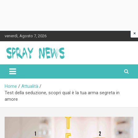
×
Skip
venerdì, Agosto 7, 2026
to
content
Spraynews.it
Home
Attualità
Test della seduzione, scopri qual è la tua arma segreta in
amore