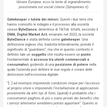
Unione Europea: ecco la lente di ingrandimento
posizionata sul social cinese (Spraynews.it)
Gatekeeper
e
tutela dei minori
. Questi i due temi che
hanno coinvolto le indagini e il processo alla società
cinese
ByteDance
, detentrice di TikTok. Infatti, secondo il
DMA
,
Digital Market Act
, emanato nel 2022, la società
ByteDance
è stata definita come
gatekeeper
. Una
definizione inglese che, tradotta letteralmente, prende il
significato di “
guardiano
“, ma che in questo contesto è
definito tale un
soggetto
che risulta essere un
punto
fondamentale di
accesso
tra utenti commerciali e
consumatori
, godendo di una
posizione di potere
nella
quale l’azienda può definire le sue regole e creare delle
distorsioni nell’economia digitale.
“[…]
ad esempio imponendo condizioni inique per l’accesso
al proprio store o imponendo l’installazione di applicazioni
proveniente da altri tipi di fonti,
(quindi)
è probabile che i
consumatori paghino di più o siano privati dei benefici che
i servizi alternativi avrebbero potuto apportare
“. Questo si