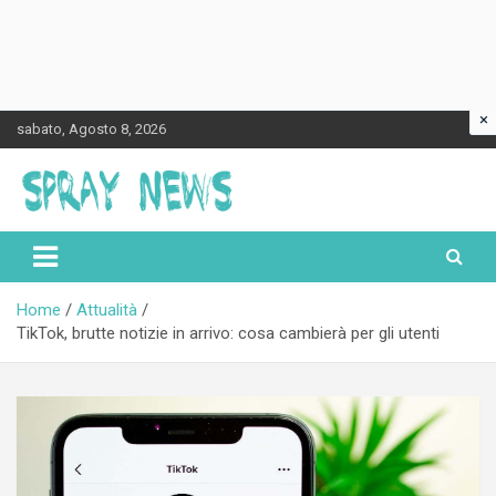
×
Skip
sabato, Agosto 8, 2026
to
content
Spraynews.it
Home
Attualità
TikTok, brutte notizie in arrivo: cosa cambierà per gli utenti