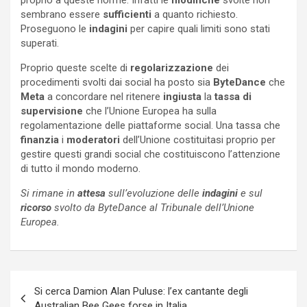
proprio a queste norme. Infatti le
modifiche
svolte non
sembrano essere
sufficienti
a quanto richiesto.
Proseguono le
indagini
per capire quali limiti sono stati
superati.
Proprio queste scelte di
regolarizzazione
dei
procedimenti svolti dai social ha posto sia
ByteDance
che
Meta
a concordare nel ritenere
ingiusta
la
tassa di
supervisione
che l’Unione Europea ha sulla
regolamentazione delle piattaforme social. Una tassa che
finanzia
i
moderatori
dell’Unione costituitasi proprio per
gestire questi grandi social che costituiscono l’attenzione
di tutto il mondo moderno.
Si rimane in
attesa
sull’evoluzione delle
indagini
e sul
ricorso
svolto da ByteDance al Tribunale dell’Unione
Europea.
Navigazione
Si cerca Damion Alan Puluse: l’ex cantante degli
articoli
Australian Bee Gees forse in Italia