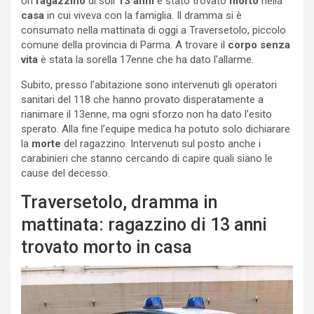
Un
ragazzino
di soli
13 anni
è stato trovato
morto
nella
casa
in cui viveva con la famiglia. Il dramma si è
consumato nella mattinata di oggi a Traversetolo, piccolo
comune della provincia di Parma. A trovare il
corpo senza
vita
è stata la sorella 17enne che ha dato l’allarme.
Subito, presso l’abitazione sono intervenuti gli operatori
sanitari del 118 che hanno provato disperatamente a
rianimare il 13enne, ma ogni sforzo non ha dato l’esito
sperato. Alla fine l’equipe medica ha potuto solo dichiarare
la
morte
del ragazzino. Intervenuti sul posto anche i
carabinieri che stanno cercando di capire quali siano le
cause del decesso.
Traversetolo, dramma in
mattinata: ragazzino di 13 anni
trovato morto in casa