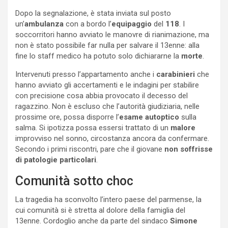
Dopo la segnalazione, è stata inviata sul posto
un’
ambulanza
con a bordo l’
equipaggio
del
118
. I
soccorritori hanno avviato le manovre di rianimazione, ma
non è stato possibile far nulla per salvare il 13enne: alla
fine lo staff medico ha potuto solo dichiararne la
morte
.
Intervenuti presso l’appartamento anche i
carabinieri
che
hanno avviato gli accertamenti e le indagini per stabilire
con precisione cosa abbia provocato il decesso del
ragazzino. Non è escluso che l’autorità giudiziaria, nelle
prossime ore, possa disporre l’
esame
autoptico
sulla
salma. Si ipotizza possa essersi trattato di un
malore
improvviso nel sonno, circostanza ancora da confermare.
Secondo i primi riscontri, pare che il giovane
non soffrisse
di patologie particolari
.
Comunità sotto choc
La tragedia ha sconvolto l’intero paese del parmense, la
cui comunità si è stretta al dolore della famiglia del
13enne. Cordoglio anche da parte del sindaco
Simone