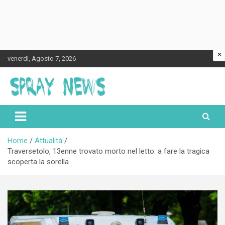
×
Skip
venerdì, Agosto 7, 2026
to
content
Spraynews.it
Home
Attualità
Traversetolo, 13enne trovato morto nel letto: a fare la tragica
scoperta la sorella