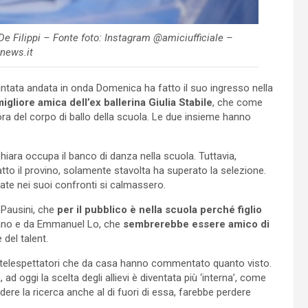
De Filippi – Fonte foto: Instagram @amiciufficiale –
news.it
puntata andata in onda Domenica ha fatto il suo ingresso nella
migliore amica dell’ex ballerina Giulia Stabile
, che come
ora del corpo di ballo della scuola. Le due insieme hanno
Chiara occupa il banco di danza nella scuola. Tuttavia,
tto il provino, solamente stavolta ha superato la selezione.
ate nei suoi confronti si calmassero.
a Pausini, che
per il pubblico è nella scuola perché figlio
entano e da Emmanuel Lo, che
sembrerebbe essere amico di
 del talent.
i telespettatori che da casa hanno commentato quanto visto.
d oggi la scelta degli allievi è diventata più ‘interna’, come
dere la ricerca anche al di fuori di essa, farebbe perdere