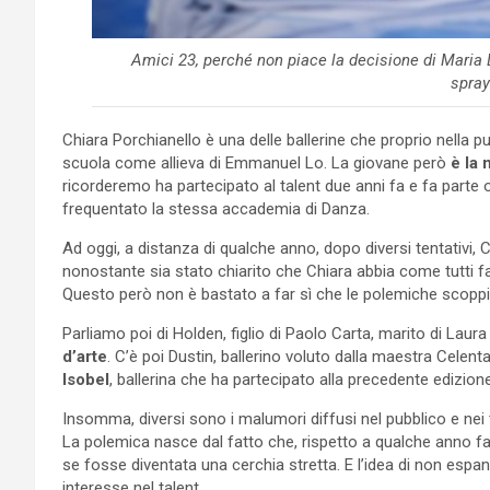
Amici 23, perché non piace la decisione di Maria 
spray
Chiara Porchianello è una delle ballerine che proprio nella 
scuola come allieva di Emmanuel Lo. La giovane però
è la 
ricorderemo ha partecipato al talent due anni fa e fa parte 
frequentato la stessa accademia di Danza.
Ad oggi, a distanza di qualche anno, dopo diversi tentativi, 
nonostante sia stato chiarito che Chiara abbia come tutti fa
Questo però non è bastato a far sì che le polemiche scoppi
Parliamo poi di Holden, figlio di Paolo Carta, marito di Laur
d’arte
. C’è poi Dustin, ballerino voluto dalla maestra Cel
Isobel
, ballerina che ha partecipato alla precedente edizione
Insomma, diversi sono i malumori diffusi nel pubblico e ne
La polemica nasce dal fatto che, rispetto a qualche anno fa, a
se fosse diventata una cerchia stretta. E l’idea di non espan
interesse nel talent.