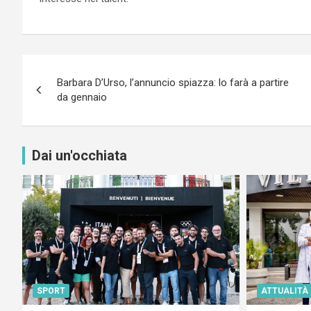
Navigazione
Barbara D’Urso, l’annuncio spiazza: lo farà a partire
articoli
da gennaio
Dai un'occhiata
SPORT
ATTUALITÀ