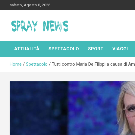
Skip
sabato, Agosto 8, 2026
to
content
Spraynews.it
ATTUALITÀ
SPETTACOLO
SPORT
VIAGGI
Home
Spettacolo
Tutti contro Maria De Filippi a causa di 