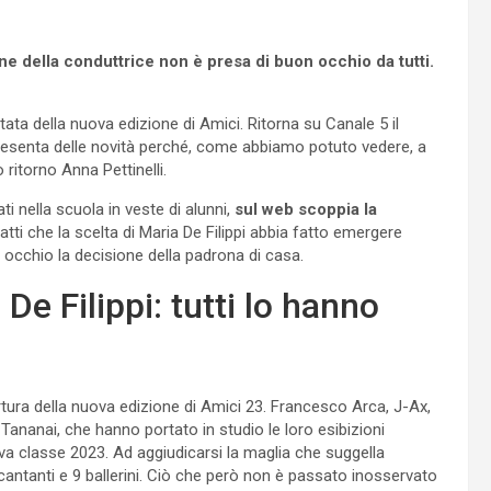
ne della conduttrice non è presa di buon occhio da tutti.
a della nuova edizione di Amici. Ritorna su Canale 5 il
resenta delle novità perché, come abbiamo potuto vedere, a
 ritorno Anna Pettinelli.
i nella scuola in veste di alunni,
sul web scoppia la
tti che la scelta di Maria De Filippi abbia fatto emergere
occhio la decisione della padrona di casa.
De Filippi: tutti lo hanno
ertura della nuova edizione di Amici 23. Francesco Arca, J-Ax,
Tananai, che hanno portato in studio le loro esibizioni
ova classe 2023. Ad aggiudicarsi la maglia che suggella
11 cantanti e 9 ballerini. Ciò che però non è passato inosservato