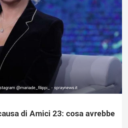
Instagram @mariade_filippi_ - spraynews.it
 causa di Amici 23: cosa avrebbe