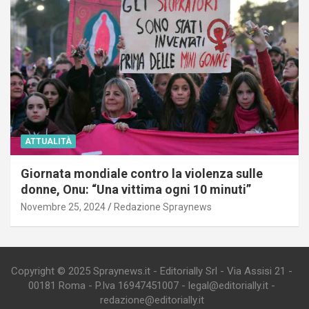
ATTUALITÀ
Giornata mondiale contro la violenza sulle
donne, Onu: “Una vittima ogni 10 minuti”
Novembre 25, 2024
Redazione Spraynews
Copyright © 2025 Spraynews.it - Editorially Srl - Via Assisi 21 -
00181 Roma - P.Iva 16947451007 - legal@editorially.it -
redazione@editorially.it