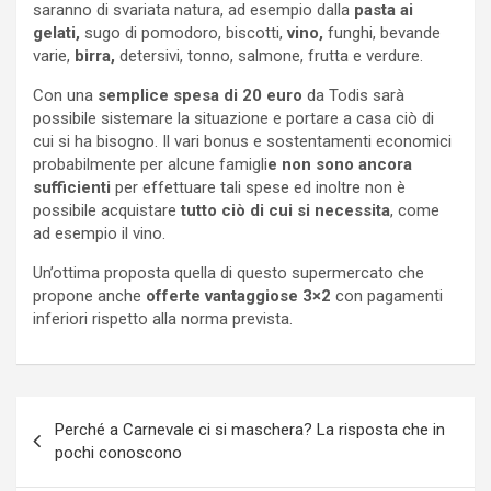
saranno di svariata natura, ad esempio dalla
pasta ai
gelati,
sugo di pomodoro, biscotti,
vino,
funghi, bevande
varie,
birra,
detersivi, tonno, salmone, frutta e verdure.
Con una
semplice spesa di 20 euro
da Todis sarà
possibile sistemare la situazione e portare a casa ciò di
cui si ha bisogno. Il vari bonus e sostentamenti economici
probabilmente per alcune famigli
e non sono ancora
sufficienti
per effettuare tali spese ed inoltre non è
possibile acquistare
tutto ciò di cui si necessita
, come
ad esempio il vino.
Un’ottima proposta quella di questo supermercato che
propone anche
offerte vantaggiose 3×2
con pagamenti
inferiori rispetto alla norma prevista.
Navigazione
Perché a Carnevale ci si maschera? La risposta che in
articoli
pochi conoscono