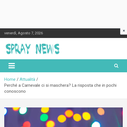
×
Skip
venerdì, Agosto 7, 2026
to
content
Spraynews.it
Home
Attualità
Perché a Carnevale ci si maschera? La risposta che in pochi
conoscono