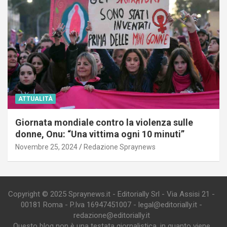
ATTUALITÀ
Giornata mondiale contro la violenza sulle
donne, Onu: “Una vittima ogni 10 minuti”
Novembre 25, 2024
Redazione Spraynews
Copyright © 2025 Spraynews.it - Editorially Srl - Via Assisi 21 -
00181 Roma - P.Iva 16947451007 - legal@editorially.it -
redazione@editorially.it
Questo blog non è una testata giornalistica, in quanto viene