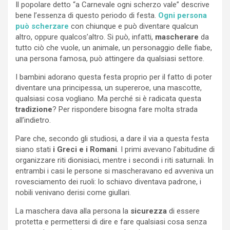
Il popolare detto “a Carnevale ogni scherzo vale” descrive
bene l’essenza di questo periodo di festa.
Ogni persona
può scherzare
con chiunque e può diventare qualcun
altro, oppure qualcos’altro. Si può, infatti,
mascherare
da
tutto ciò che vuole, un animale, un personaggio delle fiabe,
una persona famosa, può attingere da qualsiasi settore.
I bambini adorano questa festa proprio per il fatto di poter
diventare una principessa, un supereroe, una mascotte,
qualsiasi cosa vogliano. Ma perché si è radicata questa
tradizione
? Per rispondere bisogna fare molta strada
all’indietro.
Pare che, secondo gli studiosi, a dare il via a questa festa
siano stati
i Greci e i Romani
. I primi avevano l’abitudine di
organizzare riti dionisiaci, mentre i secondi i riti saturnali. In
entrambi i casi le persone si mascheravano ed avveniva un
rovesciamento dei ruoli: lo schiavo diventava padrone, i
nobili venivano derisi come giullari.
La maschera dava alla persona la
sicurezza
di essere
protetta e permettersi di dire e fare qualsiasi cosa senza