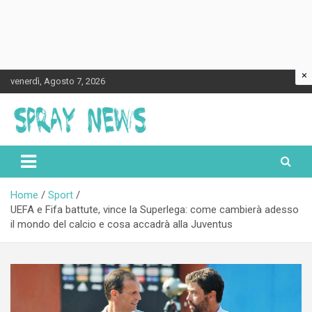
×
Skip
venerdì, Agosto 7, 2026
to
content
Spraynews.it
Home
Sport
UEFA e Fifa battute, vince la Superlega: come cambierà adesso
il mondo del calcio e cosa accadrà alla Juventus