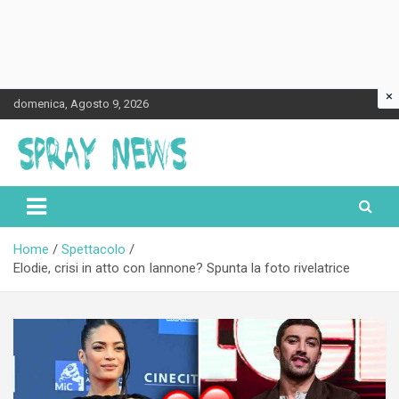
×
Skip
domenica, Agosto 9, 2026
to
content
Spraynews.it
Home
Spettacolo
Elodie, crisi in atto con Iannone? Spunta la foto rivelatrice