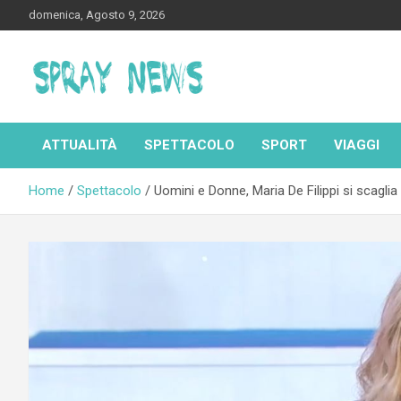
Skip
domenica, Agosto 9, 2026
to
content
Spraynews.it
ATTUALITÀ
SPETTACOLO
SPORT
VIAGGI
Home
Spettacolo
Uomini e Donne, Maria De Filippi si scagl