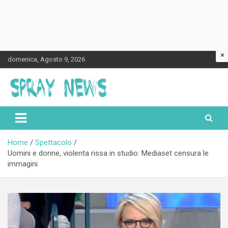
×
Skip
domenica, Agosto 9, 2026
to
content
Spraynews.it
Home
Spettacolo
Uomini e donne, violenta rissa in studio: Mediaset censura le
immagini